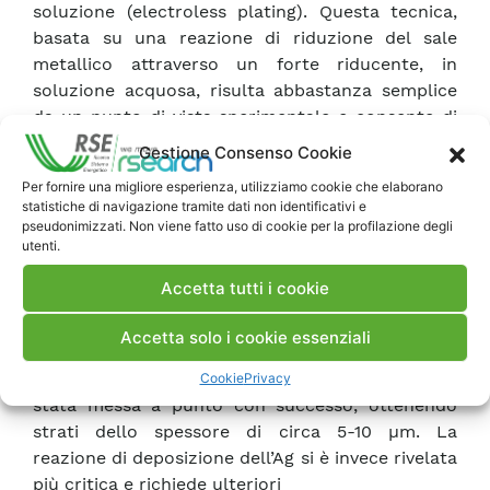
soluzione (electroless plating). Questa tecnica,
basata su una reazione di riduzione del sale
metallico attraverso un forte riducente, in
soluzione acquosa, risulta abbastanza semplice
da un punto di vista sperimentale e consente di
ottenere strati omogenei, continui e senza difetti.
Gestione Consenso Cookie
In accordo al programma di lavoro sono state
Per fornire una migliore esperienza, utilizziamo cookie che elaborano
eseguite le prime prove di laboratorio per la
statistiche di navigazione tramite dati non identificativi e
messa a punto della tecnica di deposizione
pseudonimizzati. Non viene fatto uso di cookie per la profilazione degli
utenti.
elettrochimica. Le deposizioni sono state
eseguite su supporti ceramici cilindrici di α-
Accetta tutti i cookie
allumina della porosità di 5 µm. In particolare
dapprima si è deposto sulla superficie esterna
Accetta solo i cookie essenziali
del campione uno strato di Pd e successivamente
di Ag. La procedura di deposizione del palladio è
Cookie
Privacy
stata messa a punto con successo, ottenendo
strati dello spessore di circa 5-10 µm. La
reazione di deposizione dell’Ag si è invece rivelata
più critica e richiede ulteriori