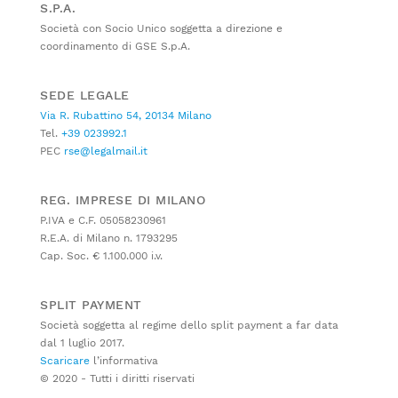
S.P.A.
Società con Socio Unico soggetta a direzione e
coordinamento di GSE S.p.A.
SEDE LEGALE
Via R. Rubattino 54, 20134 Milano
Tel.
+39 023992.1
PEC
rse@legalmail.it
REG. IMPRESE DI MILANO
P.IVA e C.F. 05058230961
R.E.A. di Milano n. 1793295
Cap. Soc. € 1.100.000 i.v.
SPLIT PAYMENT
Società soggetta al regime dello split payment a far data
dal 1 luglio 2017.
Scaricare
l’informativa
© 2020 - Tutti i diritti riservati