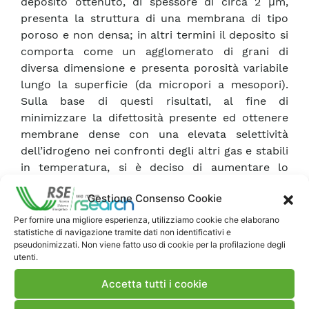
deposito ottenuto, di spessore di circa 2 µm,
presenta la struttura di una membrana di tipo
poroso e non densa; in altri termini il deposito si
comporta come un agglomerato di grani di
diversa dimensione e presenta porosità variabile
lungo la superficie (da micropori a mesopori).
Sulla base di questi risultati, al fine di
minimizzare la difettosità presente ed ottenere
membrane dense con una elevata selettività
dell’idrogeno nei confronti degli altri gas e stabili
in temperatura, si è deciso di aumentare lo
spessore del deposito fino a 5-10 µm in modo da
Gestione Consenso Cookie
ottenere uno strato continuo e compatto del
metallo depositato sull’intera superficie della
Per fornire una migliore esperienza, utilizziamo cookie che elaborano
statistiche di navigazione tramite dati non identificativi e
membrana. Le prove di permeazione eseguite
pseudonimizzati. Non viene fatto uso di cookie per la profilazione degli
alla temperatura di 300°C su una membrana con
utenti.
uno spessore di palladio di circa 10 m hanno
confermato la bontà della soluzione adottata.
Accetta tutti i cookie