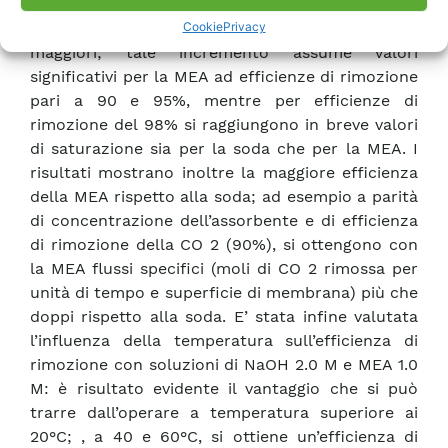
Aumentando la concentrazione dell’assorbente,
Cookie
Privacy
si è in grado di trattare portate di gas sempre
maggiori; tale incremento assume valori
significativi per la MEA ad efficienze di rimozione
pari a 90 e 95%, mentre per efficienze di
rimozione del 98% si raggiungono in breve valori
di saturazione sia per la soda che per la MEA. I
risultati mostrano inoltre la maggiore efficienza
della MEA rispetto alla soda; ad esempio a parità
di concentrazione dell’assorbente e di efficienza
di rimozione della CO 2 (90%), si ottengono con
la MEA flussi specifici (moli di CO 2 rimossa per
unità di tempo e superficie di membrana) più che
doppi rispetto alla soda. E’ stata infine valutata
l’influenza della temperatura sull’efficienza di
rimozione con soluzioni di NaOH 2.0 M e MEA 1.0
M: è risultato evidente il vantaggio che si può
trarre dall’operare a temperatura superiore ai
20°C; , a 40 e 60°C, si ottiene un’efficienza di