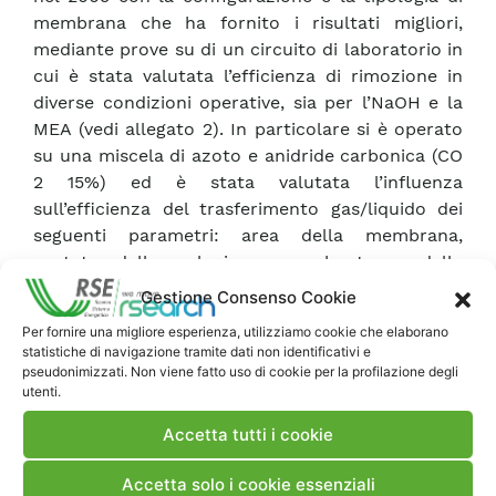
membrana che ha fornito i risultati migliori,
mediante prove su di un circuito di laboratorio in
cui è stata valutata l’efficienza di rimozione in
diverse condizioni operative, sia per l’NaOH e la
MEA (vedi allegato 2). In particolare si è operato
su una miscela di azoto e anidride carbonica (CO
2 15%) ed è stata valutata l’influenza
sull’efficienza del trasferimento gas/liquido dei
seguenti parametri: area della membrana,
portata della soluzione assorbente e della
miscela gassosa (rapporto L/G da 1 a 20);
Gestione Consenso Cookie
concentrazione di NaOH e MEA nell’intervallo
Per fornire una migliore esperienza, utilizziamo cookie che elaborano
0.1.- 3 M; temperatura nell’intervallo 20-60°C . I
statistiche di navigazione tramite dati non identificativi e
risultati indicano che, a temperatura ambiente,
pseudonimizzati. Non viene fatto uso di cookie per la profilazione degli
utenti.
anche per basse concentrazioni di NaOH e MEA,
si raggiunge un’efficienza di rimozione della CO 2
Accetta tutti i cookie
molto elevata (superiore al 90%), operando con
basse portate di gas trattato (rapporto L/G di 10).
Accetta solo i cookie essenziali