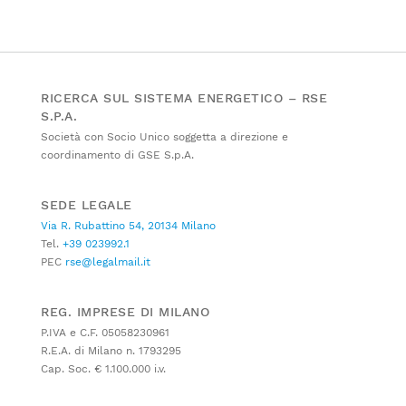
RICERCA SUL SISTEMA ENERGETICO – RSE
S.P.A.
Società con Socio Unico soggetta a direzione e
coordinamento di GSE S.p.A.
SEDE LEGALE
Via R. Rubattino 54, 20134 Milano
Tel.
+39 023992.1
PEC
rse@legalmail.it
REG. IMPRESE DI MILANO
P.IVA e C.F. 05058230961
R.E.A. di Milano n. 1793295
Cap. Soc. € 1.100.000 i.v.