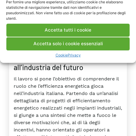
INDUSTRIA
RICERCA
Per fornire una migliore esperienza, utilizziamo cookie che elaborano
statistiche di navigazione tramite dati non identificativi e
#Efficienza Energetica
#Settore Industriale
pseudonimizzati. Non viene fatto uso di cookie per la profilazione degli
utenti.
Accetta tutti i cookie
RAPPORTI
DELIVERABLE
Accetta solo i cookie essenziali
2018
Dall’efficienza energetica
Cookie
Privacy
all’industria del futuro
Il lavoro si pone l’obiettivo di comprendere il
ruolo che l’efficienza energetica gioca
nell’industria italiana. Partendo da un’analisi
dettagliata di progetti di efficientamento
energetico realizzati negli impianti industriali,
si giunge a una sintesi che mette a fuoco le
diverse motivazioni che, al di là degli
incentivi, hanno orientato gli operatori a