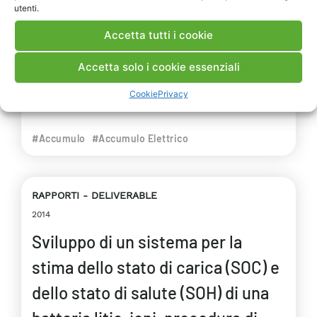
utenti.
soluzione della tenuta metallo-ceramica per
la realizzazione di una monocella sodio-beta
Accetta tutti i cookie
a configurazione planare. In particolare si
illustra l’attività svolta per la scelta dei
Accetta solo i cookie essenziali
materiali isolanti e il design del sistema di
Cookie
Privacy
tenuta.
#Accumulo
#Accumulo Elettrico
RAPPORTI
DELIVERABLE
2014
Sviluppo di un sistema per la
stima dello stato di carica (SOC) e
dello stato di salute (SOH) di una