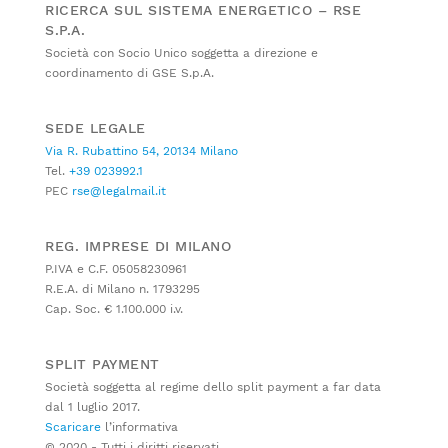
RICERCA SUL SISTEMA ENERGETICO – RSE
S.P.A.
Società con Socio Unico soggetta a direzione e
coordinamento di GSE S.p.A.
SEDE LEGALE
Via R. Rubattino 54, 20134 Milano
Tel.
+39 023992.1
PEC
rse@legalmail.it
REG. IMPRESE DI MILANO
P.IVA e C.F. 05058230961
R.E.A. di Milano n. 1793295
Cap. Soc. € 1.100.000 i.v.
SPLIT PAYMENT
Società soggetta al regime dello split payment a far data
dal 1 luglio 2017.
Scaricare
l’informativa
© 2020 - Tutti i diritti riservati