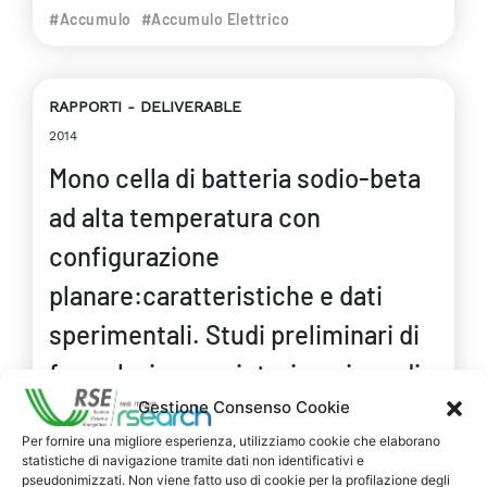
#Accumulo
#Accumulo Elettrico
RAPPORTI
DELIVERABLE
2014
Mono cella di batteria sodio-beta
ad alta temperatura con
configurazione
planare:caratteristiche e dati
sperimentali. Studi preliminari di
formulazione e sinterizzazione di
Gestione Consenso Cookie
β” allumina
Per fornire una migliore esperienza, utilizziamo cookie che elaborano
Il documento riporta i risultati delle attività
statistiche di navigazione tramite dati non identificativi e
sperimentali per la definizione della migliore
pseudonimizzati. Non viene fatto uso di cookie per la profilazione degli