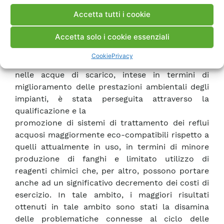
caratterizzazione delle emissioni gassose (metalli
Accetta tutti i cookie
in traccia, H2S, SOx, O2, CO, NOx) e gestione
delle centraline SME, e i metodi di
Accetta solo i cookie essenziali
campionamento e caratterizzazione di rifiuti
(IPA, PCB, diossine, idrocarburi, ecc.. La tematica
Cookie
Privacy
della tecnologie di abbattimento di inquinanti
nelle acque di scarico, intese in termini di
miglioramento delle prestazioni ambientali degli
impianti, è stata perseguita attraverso la
qualificazione e la
promozione di sistemi di trattamento dei reflui
acquosi maggiormente eco-compatibili rispetto a
quelli attualmente in uso, in termini di minore
produzione di fanghi e limitato utilizzo di
reagenti chimici che, per altro, possono portare
anche ad un significativo decremento dei costi di
esercizio. In tale ambito, i maggiori risultati
ottenuti in tale ambito sono stati la disamina
delle problematiche connesse al ciclo delle