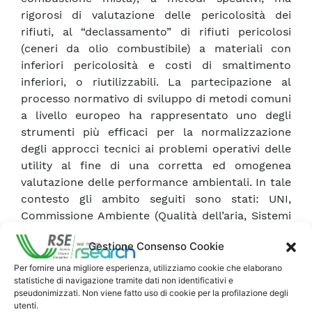
rigorosi di valutazione delle pericolosità dei
rifiuti, al “declassamento” di rifiuti pericolosi
(ceneri da olio combustibile) a materiali con
inferiori pericolosità e costi di smaltimento
inferiori, o riutilizzabili. La partecipazione al
processo normativo di sviluppo di metodi comuni
a livello europeo ha rappresentato uno degli
strumenti più efficaci per la normalizzazione
degli approcci tecnici ai problemi operativi delle
utility al fine di una corretta ed omogenea
valutazione delle performance ambientali. In tale
contesto gli ambito seguiti sono stati: UNI,
Commissione Ambiente (Qualità dell’aria, Sistemi
di Gestione Ambientale, Suolo e Rifiuti, Impatto
Gestione Consenso Cookie
Ambientale) e gruppi internazionali (CEN TC 264
e 292 ISO TC 207); UNICHIM, Commissioni Qualità
Per fornire una migliore esperienza, utilizziamo cookie che elaborano
statistiche di navigazione tramite dati non identificativi e
dell’acqua, Suoli e falde contaminati: I principali
pseudonimizzati. Non viene fatto uso di cookie per la profilazione degli
risultati raggiunti hanno riguardato la
utenti.