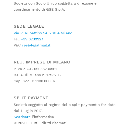
Società con Socio Unico soggetta a direzione e
coordinamento di GSE S.p.A.
SEDE LEGALE
Via R. Rubattino 54, 20134 Milano
Tel.
+39 023992.1
PEC
rse@legalmail.it
REG. IMPRESE DI MILANO
P.IVA e C.F. 05058230961
R.E.A. di Milano n. 1793295
Cap. Soc. € 1.100.000 i.v.
SPLIT PAYMENT
Società soggetta al regime dello split payment a far data
dal 1 luglio 2017.
Scaricare
l’informativa
© 2020 - Tutti i diritti riservati