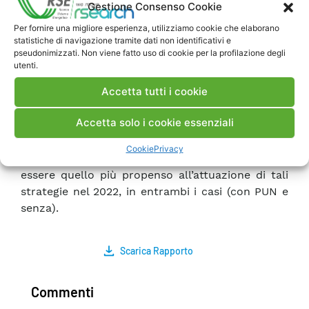
Gestione Consenso Cookie
il 2025 impatti differentemente sulla convenienza
economica derivante da pratiche di
Per fornire una migliore esperienza, utilizziamo cookie che elaborano
statistiche di navigazione tramite dati non identificativi e
trattenimento della capacità. Il passaggio ad una
pseudonimizzati. Non viene fatto uso di cookie per la profilazione degli
simulazione senza PUN ha comportato, in tutti
utenti.
gli scenari, una riduzione nel numero di ore
Accetta tutti i cookie
dell’anno influenzate negativamente da tali
strategie di manipolazione e, dunque, da una
Accetta solo i cookie essenziali
conseguente contrazione del vantaggio
economico ottenibile dagli operatori, ad
Cookie
Privacy
eccezione di un solo
player
, il quale è risultato
essere quello più propenso all’attuazione di tali
strategie nel 2022, in entrambi i casi (con PUN e
senza).
Scarica Rapporto
Commenti