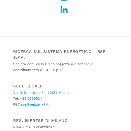
RICERCA SUL SISTEMA ENERGETICO – RSE
S.P.A.
Società con Socio Unico soggetta a direzione e
coordinamento di GSE S.p.A.
SEDE LEGALE
Via R. Rubattino 54, 20134 Milano
Tel.
+39 023992.1
PEC
rse@legalmail.it
REG. IMPRESE DI MILANO
P.IVA e C.F. 05058230961