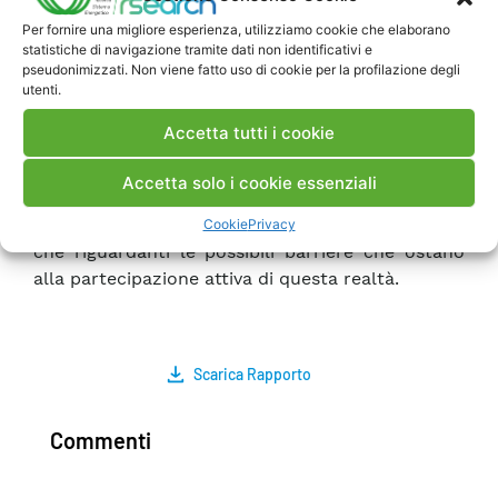
di estendere a questo caso le soluzioni proposte,
Per fornire una migliore esperienza, utilizziamo cookie che elaborano
ad esempio, nell’ambito delle infrastrutture di
statistiche di navigazione tramite dati non identificativi e
ricarica dei veicoli elettrici. Infine, all’analisi del
pseudonimizzati. Non viene fatto uso di cookie per la profilazione degli
utenti.
potenziale di flessibilità in ambito residenziale si
integra un’indagine sulla flessibilità delle
Accetta tutti i cookie
industrie attraverso la raccolta per mezzo di un
sondaggio di informazioni circa l’interesse da
Accetta solo i cookie essenziali
parte di realtà presenti sul territorio alla
partecipazione ai meccanismi di flessibilità, oltre
Cookie
Privacy
che riguardanti le possibili barriere che ostano
alla partecipazione attiva di questa realtà.
Scarica Rapporto
Commenti