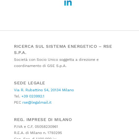
RICERCA SUL SISTEMA ENERGETICO – RSE
S.P.A.
Società con Socio Unico soggetta a direzione e
coordinamento di GSE S.p.A.
SEDE LEGALE
Via R. Rubattino 54, 20134 Milano
Tel.
+39 023992.1
PEC
rse@legalmail.it
REG. IMPRESE DI MILANO
P.IVA e C.F. 05058230961
R.E.A. di Milano n. 1793295
Cap. Soc. € 1.100.000 i.v.