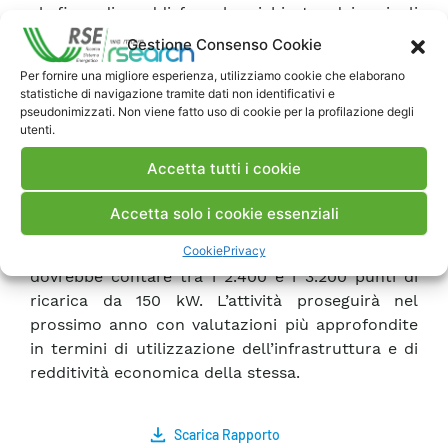
al fine di soddisfare la richiesta dei veicoli
elettrici previsti al 2030 in rispetto degli obiettivi
Gestione Consenso Cookie
del Fit for 55.
Per fornire una migliore esperienza, utilizziamo cookie che elaborano
statistiche di navigazione tramite dati non identificativi e
A partire dai flussi di traffico ricostruiti con un
pseudonimizzati. Non viene fatto uso di cookie per la profilazione degli
utenti.
modello multimodale del trasporto passeggeri e
da una analisi di “attrattività” delle Aree di
Accetta tutti i cookie
Servizio, è stato possibile stimare il numero di
veicoli in carica e l’energia richiesta nelle ore di
Accetta solo i cookie essenziali
punta di un giorno feriale, definendo così un
Cookie
Privacy
primo dimensionamento dell’infrastruttura, che
dovrebbe contare tra i 2.400 e i 3.200 punti di
ricarica da 150 kW. L’attività proseguirà nel
prossimo anno con valutazioni più approfondite
in termini di utilizzazione dell’infrastruttura e di
redditività economica della stessa.
Scarica Rapporto