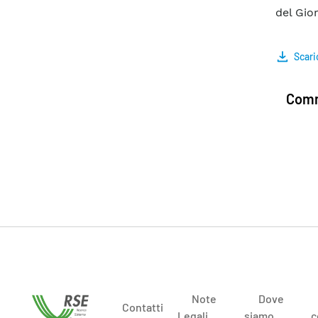
del Gio
Scari
Comm
Note
Dove
Contatti
Legali
siamo
c