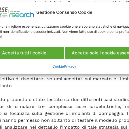
proccio permette di definire il prezzo e le quantità of
 da parte dell’impianto in analisi considerando non 
Gestione Consenso Cookie
le stato delle risorse (e.g., il livello dei bacini), ma
ne dell’utilizzo futuro e le corrispondenti incertezze previ
e una migliore esperienza, utilizziamo cookie che elaborano statistiche di naviga
ti non identificativi e pseudonimizzati. Non viene fatto uso di cookie per la profil
i.
to sul MGP della strategia di offerta ottenuta è stato 
e l’utilizzo di un modulo di
soft-linking
il quale per
re accuratamente gli esiti del mercato introducendo 
Accetta tutti i cookie
Accetta solo i cookie essen
 determinate dallo strumento sviluppato. Infine, sulla b
l mercato e degli apporti naturali reali, l’impianto idroele
Cookie
Privacy
 viene controllato tramite l’ultimo livello del modello
iettivo di rispettare i volumi accettati sul mercato e i limit
ianto.
llo proposto è stato testato su due differenti casi studio:
te di simulare tre complesse aste idroelettriche, m
 si focalizza sulla gestione di impianti di pompaggio. I 
i hanno permesso non soltanto di testare il modello pro
i analizzare nel dettaglio l’impatto di tale strategia su