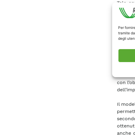
Tale ap
mercato
l’attua
previsio
Per fornir
tramite da
degli utent
L’impat
tramit
simula
offerte
esiti de
analisi
con l’ob
dell’imp
Il mode
permet
secondo
ottenut
anche d