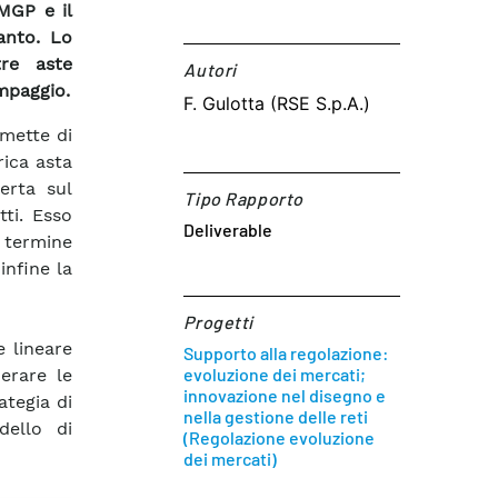
 MGP e il
ianto. Lo
re aste
Autori​
ompaggio.
F. Gulotta (RSE S.p.A.)
mette di
rica asta
ferta sul
Tipo Rapporto
ti. Esso
Deliverable
 termine
infine la
Progetti
e lineare
Supporto alla regolazione:
evoluzione dei mercati;
erare le
innovazione nel disegno e
ategia di
nella gestione delle reti
dello di
(Regolazione evoluzione
dei mercati)