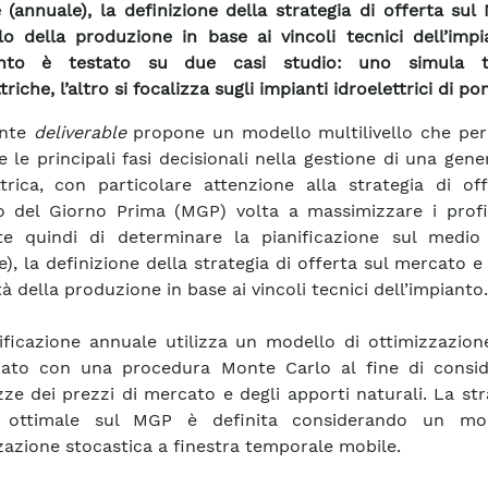
 (annuale), la definizione della strategia di offerta sul
lo della produzione in base ai vincoli tecnici dell’imp
nto è testato su due casi studio: uno simula t
triche, l’altro si focalizza sugli impianti idroelettrici di p
ente
deliverable
propone un modello multilivello che per
e le principali fasi decisionali nella gestione di una gene
ttrica, con particolare attenzione alla strategia di of
 del Giorno Prima (MGP) volta a massimizzare i profit
te quindi di determinare la pianificazione sul medio
), la definizione della strategia di offerta sul mercato e 
ità della produzione in base ai vincoli tecnici dell’impianto.
ificazione annuale utilizza un modello di ottimizzazion
iato con una procedura Monte Carlo al fine di consid
zze dei prezzi di mercato e degli apporti naturali. La str
a ottimale sul MGP è definita considerando un mo
zazione stocastica a finestra temporale mobile.