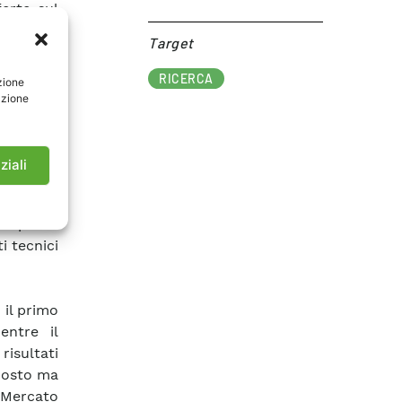
ferte sul
soltanto
Target​
 anche la
sionali.
RICERCA
zione
azione
valutato
mette di
le nuove
ziali
ase degli
ttrico in
 proposto
i tecnici
 il primo
entre il
risultati
posto ma
l Mercato