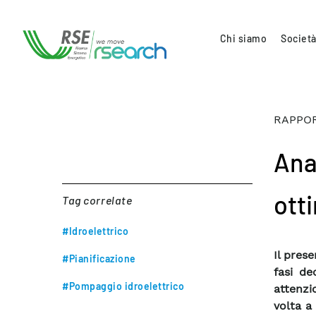
Chi siamo
Società
RAPPOR
Anal
otti
Tag correlate
#Idroelettrico
Il pres
#Pianificazione
fasi de
#Pompaggio idroelettrico
attenzi
volta a