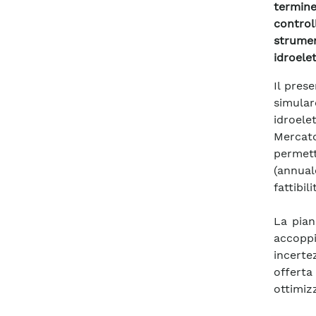
termine
control
strume
idroelet
Il pres
simular
idroele
Mercato
permet
(annuale
fattibil
La pian
accopp
incerte
offert
ottimiz