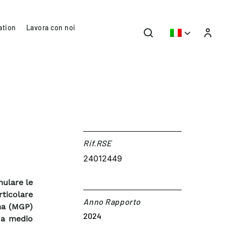
ation
Lavora con noi
Rif.RSE​
24012449
mulare le
rticolare
Anno Rapporto
ima (MGP)
2024
e a medio