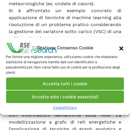
meteorologiche (es. ondate di calore).
Si è affrontato un esempio concreto di
applicazione di tecniche di machine learning alla
risoluzione di un problema pratico considerando
la gestione del variatore sotto carico (VSC) di una
cabina primaria.
L’algoritmo è stato valutato simulando la rete MT
Gestione Consenso Cookie
di Vobarno, gestita da Unareti.
Per fornire una migliore esperienza, utilizziamo cookie che elaborano
Riguardo a modelli di previsione basati sul
statistiche di navigazione tramite dati non identificativi e
streaming di dati è stato approfondito il modello
pseudonimizzati. Non viene fatto uso di cookie per la profilazione degli
utenti.
di previsione dell’occupazione dei sistemi di
ricarica di veicoli elettrici, studiando l’influenza di
Accetta tutti i cookie
alcuni parametri del modello sul risultato della
previsione e predisposta l’architettura per un
Accetta solo i cookie essenziali
sistema di previsione di guasti sulla rete di
Cookie
Privacy
distribuzione che integra flussi continui di dati
con informazioni semantiche sulla rete. La
modellizzazione a grafo di reti energetiche e
l’applicazione di tecniche di graph analytics e