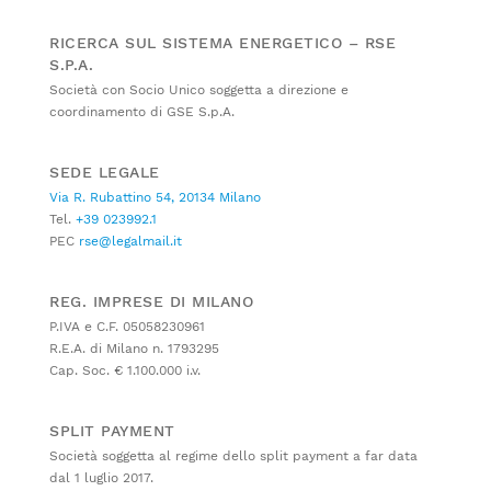
RICERCA SUL SISTEMA ENERGETICO – RSE
S.P.A.
Società con Socio Unico soggetta a direzione e
coordinamento di GSE S.p.A.
SEDE LEGALE
Via R. Rubattino 54, 20134 Milano
Tel.
+39 023992.1
PEC
rse@legalmail.it
REG. IMPRESE DI MILANO
P.IVA e C.F. 05058230961
R.E.A. di Milano n. 1793295
Cap. Soc. € 1.100.000 i.v.
SPLIT PAYMENT
Società soggetta al regime dello split payment a far data
dal 1 luglio 2017.