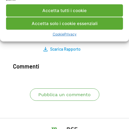
Infine, viene riportato un sondaggio sviluppato al
Accetta tutti i cookie
fine di indagare, dapprima, i fabbisogni energetici
e i possibili carichi flessibili degli utenti industriali
Accetta solo i cookie essenziali
e, poi, a veicolare la possibile partecipazione di
questi utenti ai servizi di rete.
Cookie
Privacy
Scarica Rapporto
Commenti
Pubblica un commento