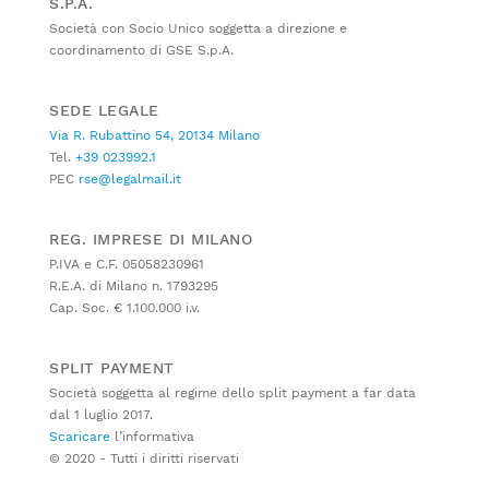
S.P.A.
Società con Socio Unico soggetta a direzione e
coordinamento di GSE S.p.A.
SEDE LEGALE
Via R. Rubattino 54, 20134 Milano
Tel.
+39 023992.1
PEC
rse@legalmail.it
REG. IMPRESE DI MILANO
P.IVA e C.F. 05058230961
R.E.A. di Milano n. 1793295
Cap. Soc. € 1.100.000 i.v.
SPLIT PAYMENT
Società soggetta al regime dello split payment a far data
dal 1 luglio 2017.
Scaricare
l’informativa
© 2020 - Tutti i diritti riservati