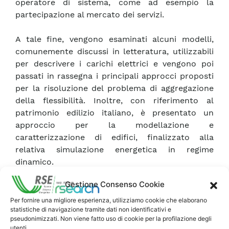
operatore di sistema, come ad esempio la
partecipazione al mercato dei servizi.
A tale fine, vengono esaminati alcuni modelli,
comunemente discussi in letteratura, utilizzabili
per descrivere i carichi elettrici e vengono poi
passati in rassegna i principali approcci proposti
per la risoluzione del problema di aggregazione
della flessibilità. Inoltre, con riferimento al
patrimonio edilizio italiano, è presentato un
approccio per la modellazione e
caratterizzazione di edifici, finalizzato alla
relativa simulazione energetica in regime
dinamico.
Gestione Consenso Cookie
Tale studio rappresenta un passo preliminare per
una valutazione della flessibilità termica ed
Per fornire una migliore esperienza, utilizziamo cookie che elaborano
statistiche di navigazione tramite dati non identificativi e
elettrica di edifici residenziali, anche nell’ottica di
pseudonimizzati. Non viene fatto uso di cookie per la profilazione degli
un’integrazione tra diversi vettori energetici.
utenti.