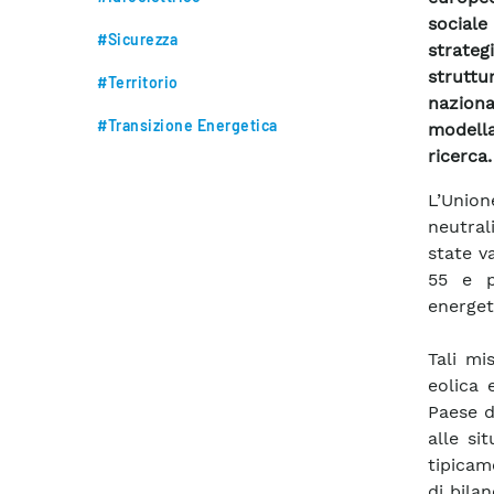
sociale
#Sicurezza
strateg
struttu
#Territorio
naziona
#Transizione Energetica
modella
ricerca.
L’Union
neutral
state v
55 e p
energet
Tali mi
eolica 
Paese d
alle si
tipicam
di bila