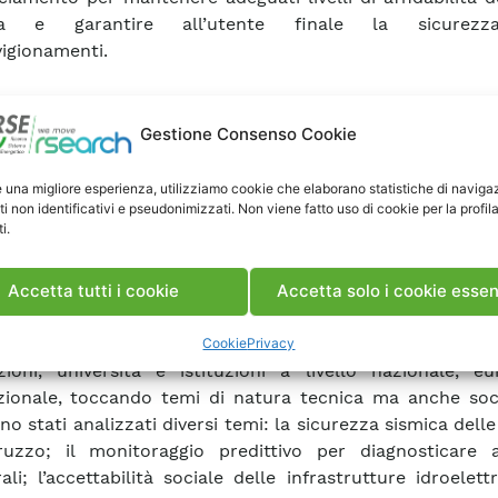
ica e garantire all’utente finale la sicurezz
igionamenti.
 esigenza ha portato a un rinnovato interesse per il
ttrico che presenta diverse potenzialità per giocare 
Gestione Consenso Cookie
ico nel processo di transizione energetica. Tuttavia, ci so
 che devono essere affrontati con la massima urgenza
e una migliore esperienza, utilizziamo cookie che elaborano statistiche di naviga
ti non identificativi e pseudonimizzati. Non viene fatto uso di cookie per la profil
 fermo ai blocchi di partenza questo settore, crea
i.
sioni sul nostro Paese e, quindi, sulla collettività.
re una visione olistica degli aspetti che richiedono
Accetta tutti i cookie
Accetta solo i cookie essen
ondimenti per rilanciare il settore idroelettrico a
iamenti, RSE sta collaborando da anni con diversi op
Cookie
Privacy
zioni, università e istituzioni a livello nazionale, e
zionale, toccando temi di natura tecnica ma anche soci
o stati analizzati diversi temi: la sicurezza sismica delle
ruzzo; il monitoraggio predittivo per diagnosticare 
ali; l’accettabilità sociale delle infrastrutture idroelett