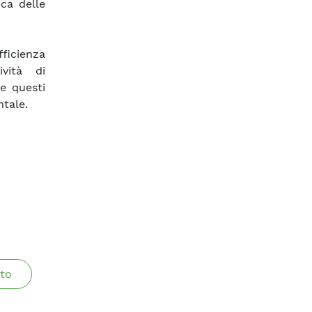
ica delle
fficienza
ività di
e questi
tale.
to