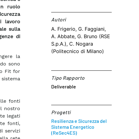
un ruolo
icurezza
Autori​
i lavoro
A. Frigerio, G. Faggiani,
le sulla
A. Abbate, G. Bruno (RSE
genze di
S.p.A.), C. Nogara
(Politecnico di Milano)
ngere la
ardo sono
o Fit for
Tipo Rapporto
 sistema
Deliverable
le fonti
l nostro
Progetti
te legati
Resilienza e Sicurezza del
te fonti,
Sistema Energetico
i servizi
(ReSec4ES)
ella rete