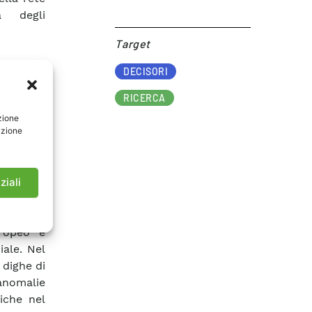
a degli
Target​
 settore
DECISORI
un ruolo
no alcuni
RICERCA
 per non
zione
azione
ndo così
 studi e
ziali
ttraendo
eratori,
uropeo e
ale. Nel
 dighe di
anomalie
riche nel