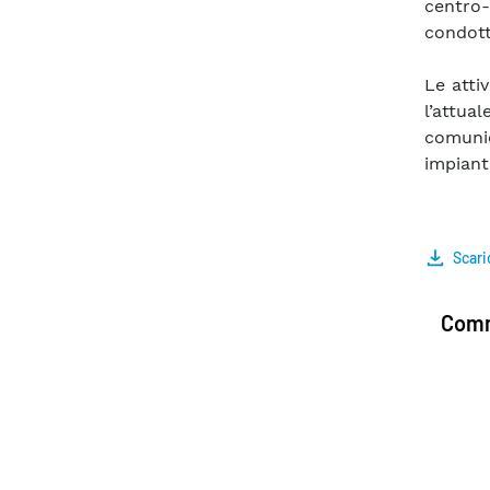
centro-
condott
Le atti
l’attu
comunic
impiant
Scari
Comm