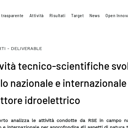
 trasparente
Attività
Risultati
Target
News
Open Innov
TI - DELIVERABLE
vità tecnico-scientifiche svo
llo nazionale e internazionale
ettore idroelettrico
orto analizza le attività condotte da RSE in campo na
 e internazionale per approfondire gli aspetti di natura 