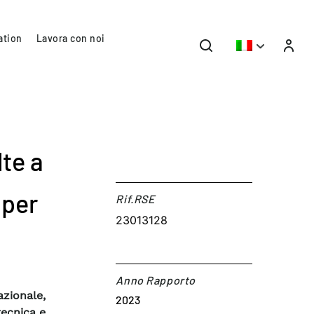
ation
Lavora con noi
lte a
 per
Rif.RSE​
23013128
Anno Rapporto
zionale,
2023
tecnica e