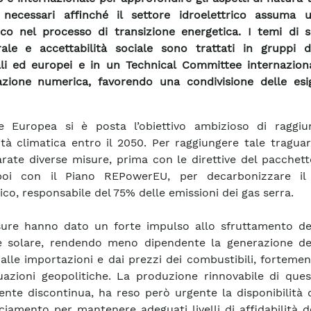
 necessari affinché il settore idroelettrico assuma 
ico nel processo di transizione energetica. I temi di s
rale e accettabilità sociale sono trattati in gruppi d
li ed europei e in un Technical Committee internaziona
zione numerica, favorendo una condivisione delle esi
e Europea si è posta l’obiettivo ambizioso di raggiu
ità climatica entro il 2050. Per raggiungere tale tragu
arate diverse misure, prima con le direttive del pacchett
oi con il Piano REPowerEU, per decarbonizzare il
ico, responsabile del 75% delle emissioni dei gas serra.
sure hanno dato un forte impulso allo sfruttamento del
e solare, rendendo meno dipendente la generazione de
alle importazioni e dai prezzi dei combustibili, fortemen
tuazioni geopolitiche. La produzione rinnovabile di ques
ente discontinua, ha reso però urgente la disponibilità d
nciamento per mantenere adeguati livelli di affidabilità d