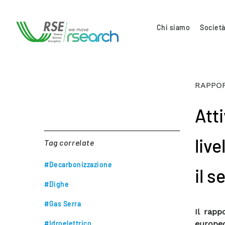
Chi siamo
Società
RAPPOR
Atti
live
Tag correlate
#Decarbonizzazione
il s
#Dighe
#Gas Serra
Il rapp
#Idroelettrico
europeo