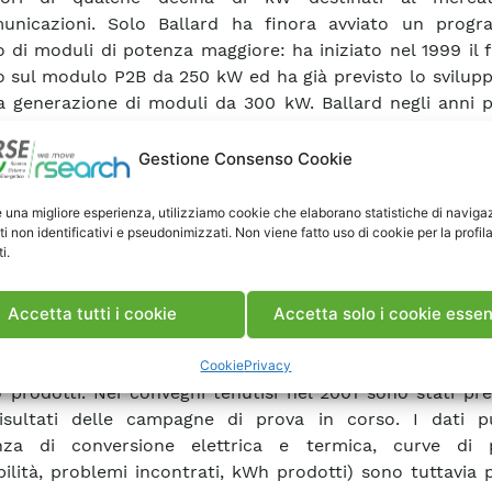
municazioni. Solo Ballard ha finora avviato un prog
o di moduli di potenza maggiore: ha iniziato nel 1999 il f
 sul modulo P2B da 250 kW ed ha già previsto lo svilupp
 generazione di moduli da 300 kW. Ballard negli anni pa
strata scettica sul segmento domestico, ma di re
tato in parte i suoi programmi, avviando la produzione 
Gestione Consenso Cookie
ci da 1 kW per il mercato giapponese e, parallelamente, 
 di potenza intermedia (10 e 60 kW) destinati al pro
e una migliore esperienza, utilizziamo cookie che elaborano statistiche di naviga
ti non identificativi e pseudonimizzati. Non viene fatto uso di cookie per la profil
 delle telecomunicazioni. Tra gli altri costruttori di
i.
zionale troviamo Nuvera, H-Power, Plug Power, Dais, I
ssi si sono distinti nel corso del 2001 soprattutto per una
i strategici, sia con sviluppatori di componenti
Accetta tutti i cookie
Accetta solo i cookie essen
zzatori, reformer, membrane polimeriche), sia con uti
realtà industriali in grado di favorire l’introduzione su
Cookie
Privacy
o prodotti. Nei convegni tenutisi nel 2001 sono stati pre
isultati delle campagne di prova in corso. I dati pu
ienza di conversione elettrica e termica, curve di 
bilità, problemi incontrati, kWh prodotti) sono tuttavia 