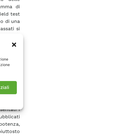
ramma di
ield test
o di una
ssati si
cente ha
di moduli
quella di
mettente
zione
azione
 rilievo
datech e
 serie di
 critici
ziali
lity e/o
l mercato
sentati i
bblicati
potenza,
piuttosto