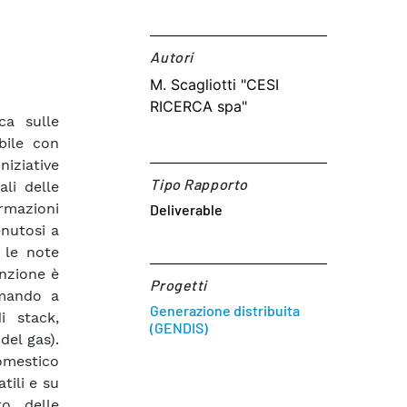
Autori​
M. Scagliotti "CESI
RICERCA spa"
ca sulle
bile con
niziative
Tipo Rapporto
li delle
rmazioni
Deliverable
enutosi a
 le note
enzione è
Progetti
rmando a
Generazione distribuita
i stack,
(GENDIS)
 del gas).
omestico
tili e su
o delle