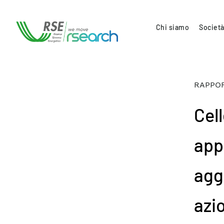
Chi siamo
Società
RAPPOR
Cel
appl
agg
azio