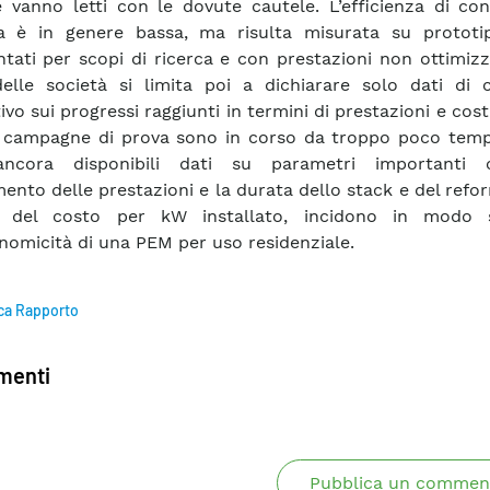
e vanno letti con le dovute cautele. L’efficienza di co
ca è in genere bassa, ma risulta misurata su prototi
tati per scopi di ricerca e con prestazioni non ottimiz
elle società si limita poi a dichiarare solo dati di c
ivo sui progressi raggiunti in termini di prestazioni e costi
e campagne di prova sono in corso da troppo poco tem
ncora disponibili dati su parametri importanti 
ento delle prestazioni e la durata dello stack e del refo
i del costo per kW installato, incidono in modo s
onomicità di una PEM per uso residenziale.
ca Rapporto
enti
Pubblica un commen