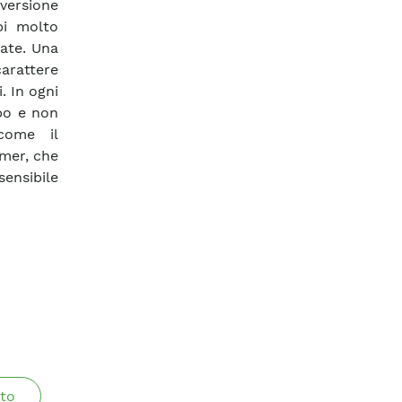
nversione
pi molto
zate. Una
arattere
. In ogni
po e non
come il
rmer, che
ensibile
to