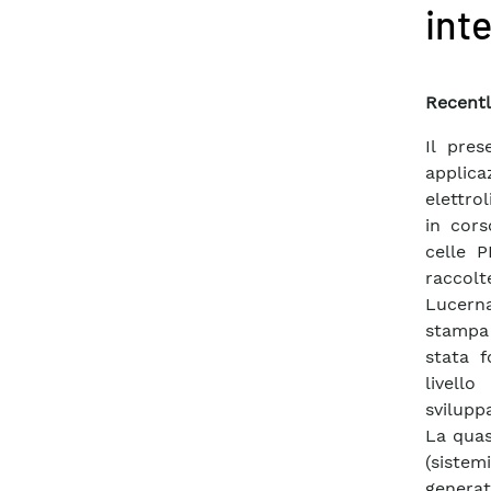
int
Recentl
Il pre
applica
elettro
in cors
celle 
raccolt
Lucerna
stampa r
stata f
livello
sviluppa
La quas
(sistemi
genera