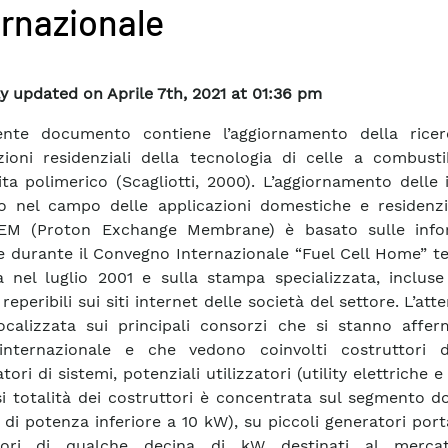
ernazionale
y updated on Aprile 7th, 2021 at 01:36 pm
sente documento contiene l’aggiornamento della ricer
zioni residenziali della tecnologia di celle a combusti
lita polimerico (Scagliotti, 2000). L’aggiornamento delle i
o nel campo delle applicazioni domestiche e residenzia
PEM (Proton Exchange Membrane) è basato sulle info
e durante il Convegno Internazionale “Fuel Cell Home” t
 nel luglio 2001 e sulla stampa specializzata, incluse
eperibili sui siti internet delle società del settore. L’att
ocalizzata sui principali consorzi che si stanno affe
 internazionale e che vedono coinvolti costruttori d
tori di sistemi, potenziali utilizzatori (utility elettriche e
i totalità dei costruttori è concentrata sul segmento d
 di potenza inferiore a 10 kW), su piccoli generatori porta
tori di qualche decina di kW destinati al mercat