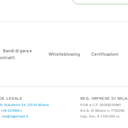
Bandi di gara e
Whistleblowing
Certificazioni
ontratti
DE LEGALE
REG. IMPRESE DI MIL
 R. Rubattino 54, 20134 Milano
P.IVA e C.F. 05058230961
+39 023992.1
R.E.A. di Milano n. 1793295
C
rse@legalmail.it
Cap. Soc. € 1.100.000 i.v.