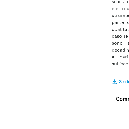
scarsi 
elettri
strumen
parte d
qualitat
caso l
sono a
decadim
al par
sull’ec
Scari
Comm