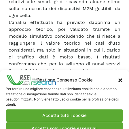
relativi alle smart grid ricavando alcune stime
sulla numerosità dei dispositivi M2M gestibili da
ogni cella.
L’analisi effettuata ha previsto dapprima un
approccio teorico, poi validato tramite un
modello simulativo concludendo che si riesce a
raggiungere il valore teorico nei casi d’uso
considerati, ma solo in situazioni in cui il carico
di traffico dati è molto basso. I risultati
confermano che, per lo sviluppo di nuovi servizi
Smart Grid in cui si prevede un intenso scambio
dati, la tecnologia LTE tradizionale dovrà essere
Gestione Consenso Cookie
opportunamente adattata. Tali valutazioni
Per fornire una migliore esperienza, utilizziamo cookie che elaborano
permettono di individuare quali siano i requisiti di
statistiche di navigazione tramite dati non identificativi e
cui è necessario tener conto per sviluppare una
pseudonimizzati. Non viene fatto uso di cookie per la profilazione degli
utenti.
rete cellulare in grado di supportare il crescente
traffico dati prodotto dalle applicazioni M2M.
Accetta tutti i cookie
Accetta solo i cookie essenziali