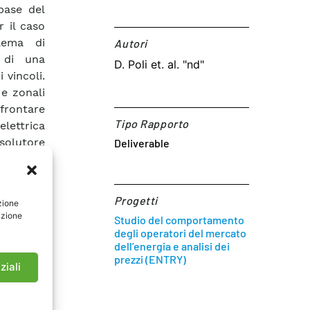
base del
r il caso
lema di
Autori​
e di una
D. Poli et. al. "nd"
 vincoli.
 e zonali
rontare
Tipo Rapporto
lettrica
isolutore
Deliverable
maggiore
zi nodali
missione
Progetti
zione
ezzi sono
azione
Studio del comportamento
wer Flow
degli operatori del mercato
a routine
dell’energia e analisi dei
ti su di
prezzi (ENTRY)
ziali
inali dei