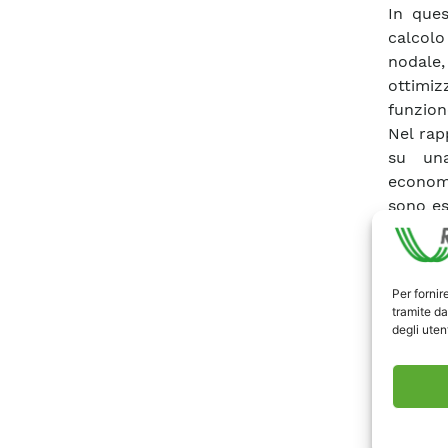
In ques
calcolo
nodale
ottimi
funzion
Nel rap
su una
economi
sono es
disponi
interess
e zonal
Per fornir
nazional
tramite da
stati c
degli utent
(Sipari
svilupp
una sin
gruppi d