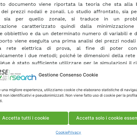
to documento viene riportata la teoria che sta alla 
 dei prezzi nodali e zonali. Lo studio affrontato, sia pe
, sia per quello zonale, si traduce in un prob
zzazione caratterizzato quindi dalla minimizzazion
e obbiettivo e da un determinato numero di variabili e di
porto viene eseguita una prima analisi dei prezzi nodali
 rete elettrica di prova, al fine di poter conf
camente i due metodi; poiché le dimensioni della rete e
igue è stato sufficiente utilizzare per le simulazioni il r
bile in Excel ® . Successivamente, chiariti i punti di 
Gestione Consenso Cookie
e sulla rete di prova, è stata eseguita un’analisi dei prez
i prendendo in considerazione la rete elettrica di tras
e una migliore esperienza, utilizziamo cookie che elaborano statistiche di naviga
e in condizioni di carico di punta. Per il caso nodale i pr
ti non identificativi e pseudonimizzati. Non viene fatto uso di cookie per la profil
alcolati con l’ausilio di un programma di Optimal Po
i.
o), mentre per quello zonale il programma utilizzato è un
ata in ambiente Matlab®. I due metodi vengono confronta
Accetta tutti i cookie
Accetta solo i cookie essen
gola ora, sulla base di ipotizzate offerte ai costi marg
i produzione e sotto l’ipotesi di carico rigido
Cookie
Privacy