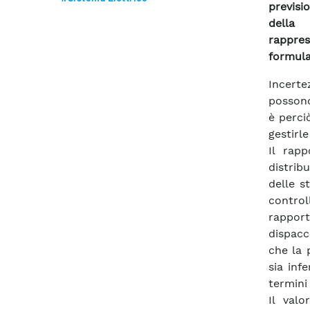
previsi
della
rappres
formula
Incertez
possono 
è perci
gestirl
Il rap
distribu
delle s
controll
rappor
dispacci
che la p
sia infe
termini 
Il valo