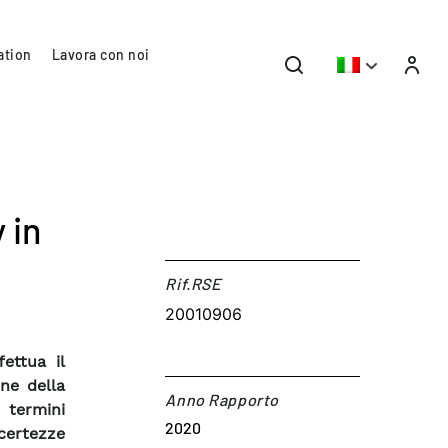
ation
Lavora con noi
 in
Rif.RSE​
20010906
ettua il
ne della
Anno Rapporto
 termini
2020
ncertezze