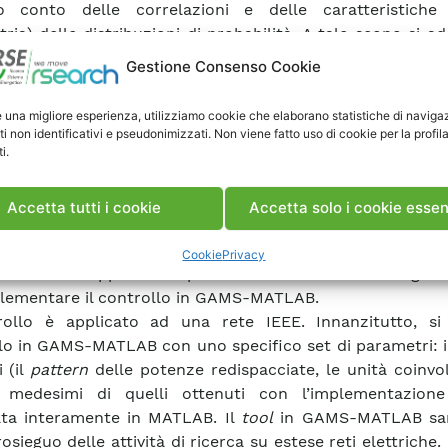
o conto delle correlazioni e delle caratteristiche
ria) delle distribuzioni di probabilità. A tale scopo si a
zione innovativa di tecniche ed una formulazione effici
Gestione Consenso Cookie
a basata sulla programmazione lineare.
crive poi l’implementazione del problema nell’ambien
e una migliore esperienza, utilizziamo cookie che elaborano statistiche di naviga
: tale
framework
sfrutta le potenzialità di GAMS nel f
ti non identificativi e pseudonimizzati. Non viene fatto uso di cookie per la profil
i.
nte il problema di ottimizzazione e nell’interfacciarsi a
nti anche per problemi di grandi dimensioni, pur mant
i dell’ambiente di modellazione MATLAB. Si spiegano le 
Accetta tutti i cookie
Accetta solo i cookie essen
bio informazioni tra i due strumenti e di scrittura del pr
à “
ready-to-implement
”, elencando i parametri e le var
Cookie
Privacy
zazione. Un’appendice riporta il codice in entrambi gli 
lementare il controllo in GAMS-MATLAB.
rollo è applicato ad una rete IEEE. Innanzitutto, si 
lo in GAMS-MATLAB con uno specifico set di parametri: i 
 (il
pattern
delle potenze redispacciate, le unità coinvol
 medesimi di quelli ottenuti con l’implementazione 
ata interamente in MATLAB. Il
tool
in GAMS-MATLAB sar
rosieguo delle attività di ricerca su estese reti elettriche. 