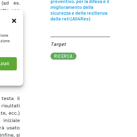
preventivo, per la difesa e il
 (ad es.
miglioramento della
dotta una
sicurezza e della resilienza
ente del
delle reti (All4Res)
te GAMS-
zione
ormulare
azione
Target​
 solutori
enendo i
RICERCA
modalità
ziali
oblema in
iabili di
strumenti
testa il
risultati
te, ecc.)
iniziale
à usato
Infine, si