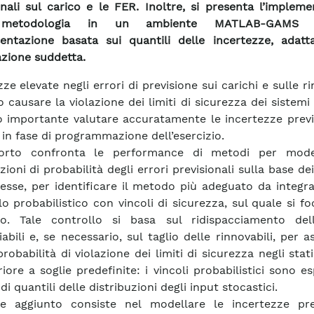
onali sul carico e le FER. Inoltre, si presenta l’implem
 metodologia in un ambiente MATLAB-GAMS
entazione basata sui quantili delle incertezze, adatt
zione suddetta.
ze elevate negli errori di previsione sui carichi e sulle ri
causare la violazione dei limiti di sicurezza dei sistemi e
ò importante valutare accuratamente le incertezze previ
e in fase di programmazione dell’esercizio.
porto confronta le performance di metodi per mode
zioni di probabilità degli errori previsionali sulla base dei
tesse, per identificare il metodo più adeguato da integr
o probabilistico con vincoli di sicurezza, sul quale si foc
to. Tale controllo si basa sul ridispacciamento del
abili e, se necessario, sul taglio delle rinnovabili, per a
robabilità di violazione dei limiti di sicurezza negli stat
riore a soglie predefinite: i vincoli probabilistici sono es
di quantili delle distribuzioni degli input stocastici.
re aggiunto consiste nel modellare le incertezze prev