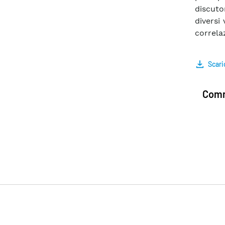
discuton
diversi 
correlaz
Scari
Comm