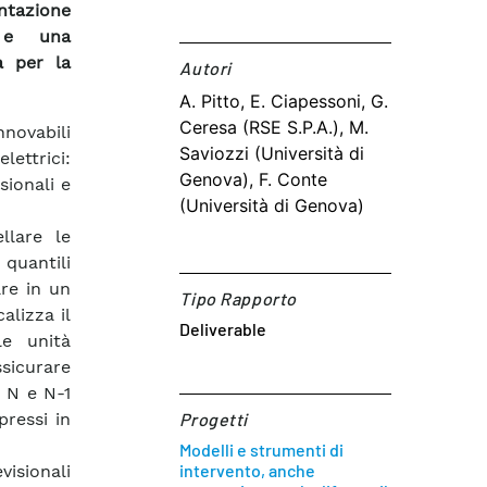
entazione
 e una
a per la
Autori​
A. Pitto, E. Ciapessoni, G.
Ceresa (RSE S.P.A.), M.
nnovabili
Saviozzi (Università di
lettrici:
Genova), F. Conte
sionali e
(Università di Genova)
llare le
 quantili
are in un
Tipo Rapporto
alizza il
Deliverable
le unità
ssicurare
i N e N-1
pressi in
Progetti
Modelli e strumenti di
intervento, anche
isionali