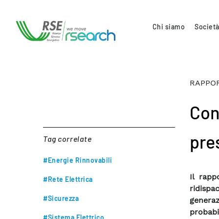
Chi siamo
Società
RAPPOR
Con
pre
Tag correlate
#Energie Rinnovabili
Il rapp
#Rete Elettrica
ridispa
#Sicurezza
genera
probabi
#Sistema Elettrico