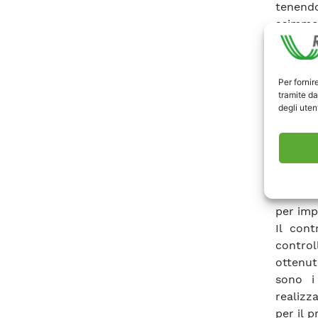
tenend
asimmet
combina
problem
Si des
Per fornir
MATLAB
tramite da
degli utent
facilme
efficie
vantagg
di scam
modalit
ottimiz
per imp
Il cont
control
ottenuti
sono i
realizz
per il p