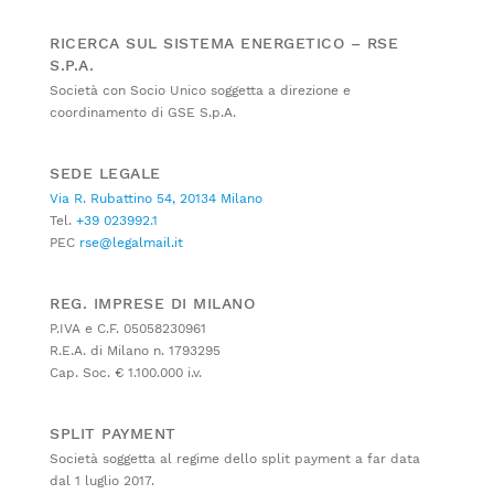
RICERCA SUL SISTEMA ENERGETICO – RSE
S.P.A.
Società con Socio Unico soggetta a direzione e
coordinamento di GSE S.p.A.
SEDE LEGALE
Via R. Rubattino 54, 20134 Milano
Tel.
+39 023992.1
PEC
rse@legalmail.it
REG. IMPRESE DI MILANO
P.IVA e C.F. 05058230961
R.E.A. di Milano n. 1793295
Cap. Soc. € 1.100.000 i.v.
SPLIT PAYMENT
Società soggetta al regime dello split payment a far data
dal 1 luglio 2017.