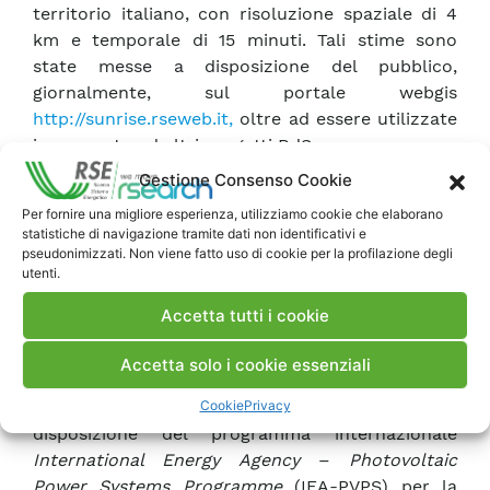
territorio italiano, con risoluzione spaziale di 4
km e temporale di 15 minuti. Tali stime sono
state messe a disposizione del pubblico,
giornalmente, sul portale webgis
http://sunrise.rse
web.it
,
oltre ad essere utilizzate
in supporto ad altri progetti RdS.
Poiché misure accurate di radiazione al suolo si
Gestione Consenso Cookie
ottengono solo con strumenti costosi e
Per fornire una migliore esperienza, utilizziamo cookie che elaborano
richiedenti continua manutenzione, esse sono
statistiche di navigazione tramite dati non identificativi e
molto rare in Italia. Questa situazione ha fatto sì
pseudonimizzati. Non viene fatto uso di cookie per la profilazione degli
utenti.
che spesso i metodi di stima indiretta della
radiazione, per esempio da satellite, non fossero
Accetta tutti i cookie
testati sul nostro territorio. Grazie al
mantenimento e potenziamento della stazione di
Accetta solo i cookie essenziali
misure solari di Milano, proseguito nel corso
Cookie
Privacy
dell’anno, i dati di RSE sono stati messi a
disposizione del programma internazionale
International Energy Agency
–
Photovoltaic
Power Systems Programme
(IEA-PVPS) per la