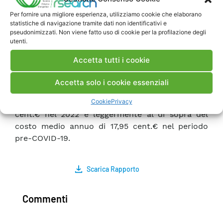
ottenuti per gli anni precedenti, considerato
Per fornire una migliore esperienza, utilizziamo cookie che elaborano
anche l’effetto al rialzo subito negli ultimi tre
statistiche di navigazione tramite dati non identificativi e
anni dal prezzo di acquisto dell’energia elettrica
pseudonimizzati. Non viene fatto uso di cookie per la profilazione degli
utenti.
sul mercato
spot
.
Accetta tutti i cookie
In termini di costo unitario (rapporto tra spesa
totale e domanda nazionale di energia elettrica),
Accetta solo i cookie essenziali
il prelievo dalla rete di 1 kWh è costato circa
Cookie
Privacy
24,33 cent.€, un valore molto al di sotto dei 44,47
cent.€ nel 2022 e leggermente al di sopra del
costo medio annuo di 17,95 cent.€ nel periodo
pre-COVID-19.
Scarica Rapporto
Commenti