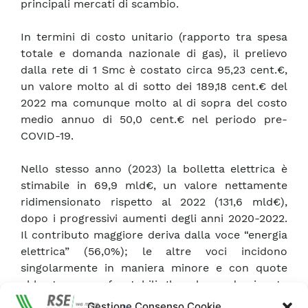
principali mercati di scambio.
In termini di costo unitario (rapporto tra spesa
totale e domanda nazionale di gas), il prelievo
dalla rete di 1 Smc è costato circa 95,23 cent.€,
un valore molto al di sotto dei 189,18 cent.€ del
2022 ma comunque molto al di sopra del costo
medio annuo di 50,0 cent.€ nel periodo pre-
COVID-19.
Nello stesso anno (2023) la bolletta elettrica è
stimabile in 69,9 mld€, un valore nettamente
ridimensionato rispetto al 2022 (131,6 mld€),
dopo i progressivi aumenti degli anni 2020-2022.
Il contributo maggiore deriva dalla voce “energia
elettrica” (56,0%); le altre voci incidono
singolarmente in maniera minore e con quote
abbastanza confrontabili. Il ruolo predominante
della quota energia è in linea con i risultati
Gestione Consenso Cookie