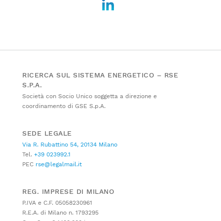
RICERCA SUL SISTEMA ENERGETICO – RSE
S.P.A.
Società con Socio Unico soggetta a direzione e
coordinamento di GSE S.p.A.
SEDE LEGALE
Via R. Rubattino 54, 20134 Milano
Tel.
+39 023992.1
PEC
rse@legalmail.it
REG. IMPRESE DI MILANO
P.IVA e C.F. 05058230961
R.E.A. di Milano n. 1793295