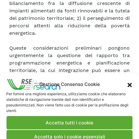
bilanciamento fra la diffusione crescente di
impianti alimentati da fonti rinnovabili e la tutela
del patrimonio territoriale; 2) il perseguimento di
percorsi attenti alla riduzione della povertà
energetica.
Queste considerazioni preliminari pongono
urgentemente la questione del rapporto tra
programmazione energetica e pianificazione
territoriale, la cui integrazione può essere un
fattore decisivo per lo sviluppo e il
Gestione Consenso Cookie
consolidamento nel tempo delle Comunità
dell’energia rinnovabile, nonché per assicurare
Per fornire una migliore esperienza, utilizziamo cookie che elaborano
statistiche di navigazione tramite dati non identificativi e
che le CER contribuiscano a prevenire e mitigare
pseudonimizzati. Non viene fatto uso di cookie per la profilazione degli
le tensioni sociali e i dilemmi ambientali su scala
utenti.
locale che la decarbonizzazione spinta può
innescare.
Accetta tutti i cookie
Accetta solo i cookie essenziali
Il rapporto, partendo dall’analisi degli strumenti