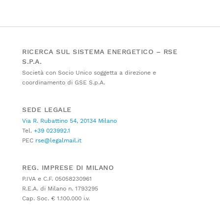
RICERCA SUL SISTEMA ENERGETICO – RSE
S.P.A.
Società con Socio Unico soggetta a direzione e
coordinamento di GSE S.p.A.
SEDE LEGALE
Via R. Rubattino 54, 20134 Milano
Tel.
+39 023992.1
PEC
rse@legalmail.it
REG. IMPRESE DI MILANO
P.IVA e C.F. 05058230961
R.E.A. di Milano n. 1793295
Cap. Soc. € 1.100.000 i.v.