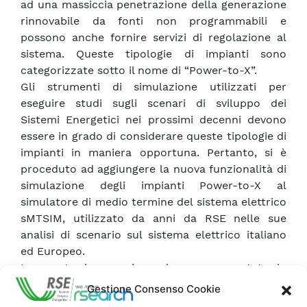
ad una massiccia penetrazione della generazione
rinnovabile da fonti non programmabili e
possono anche fornire servizi di regolazione al
sistema. Queste tipologie di impianti sono
categorizzate sotto il nome di “Power-to-X”.
Gli strumenti di simulazione utilizzati per
eseguire studi sugli scenari di sviluppo dei
Sistemi Energetici nei prossimi decenni devono
essere in grado di considerare queste tipologie di
impianti in maniera opportuna. Pertanto, si è
proceduto ad aggiungere la nuova funzionalità di
simulazione degli impianti Power-to-X al
simulatore di medio termine del sistema elettrico
sMTSIM, utilizzato da anni da RSE nelle sue
analisi di scenario sul sistema elettrico italiano
ed Europeo.
In questo lavoro viene dunque presentata la
formulazione matematica della nuova
Gestione Consenso Cookie
funzionalità che è stata inclusa nel simulatore