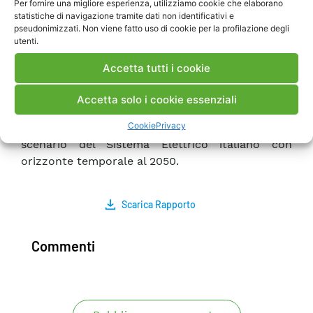
Per fornire una migliore esperienza, utilizziamo cookie che elaborano
sMTSIM, ovvero la possibilità di modellare unità
statistiche di navigazione tramite dati non identificativi e
di consumo che utilizzino l’energia elettrica per
pseudonimizzati. Non viene fatto uso di cookie per la profilazione degli
utenti.
la produzione di un gasi di sintesi (idrogeno,
metano o altro) il quale potrà essere utilizzato
Accetta tutti i cookie
direttamente per soddisfare immediatamente un
fabbisogno dato o essere stoccato per soddisfare
Accetta solo i cookie essenziali
detto fabbisogno in un secondo momento. È
Cookie
Privacy
altresì proposto un caso test basato su uno
scenario del Sistema Elettrico italiano con
orizzonte temporale al 2050.
Scarica Rapporto
Commenti