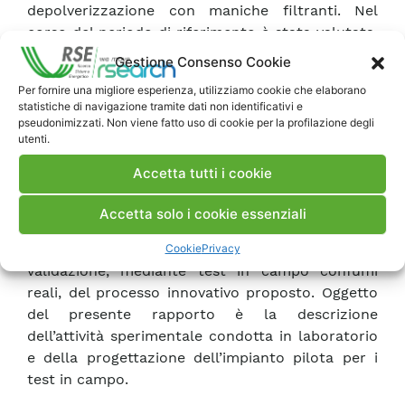
depolverizzazione con maniche filtranti. Nel
corso del periodo di riferimento è stata valutata,
mediante prove di laboratorio ed in funzione
Gestione Consenso Cookie
della temperatura e del tempo di contatto,
Per fornire una migliore esperienza, utilizziamo cookie che elaborano
l’efficienza denitrificante del catalizzatore SCR
statistiche di navigazione tramite dati non identificativi e
impiegato nel reattore DeNOx del
pseudonimizzati. Non viene fatto uso di cookie per la profilazione degli
utenti.
termovalorizzatore che ospiterà la
sperimentazione. Sulla base dei risultati ottenuti
Accetta tutti i cookie
in laboratorio e delle specifiche fornite dal
gestore del termovalorizzatore, si sono quindi
Accetta solo i cookie essenziali
eseguiti il dimensionamento e la progettazione di
massima di un prototipo pilota su cui eseguire la
Cookie
Privacy
validazione, mediante test in campo confumi
reali, del processo innovativo proposto. Oggetto
del presente rapporto è la descrizione
dell’attività sperimentale condotta in laboratorio
e della progettazione dell’impianto pilota per i
test in campo.