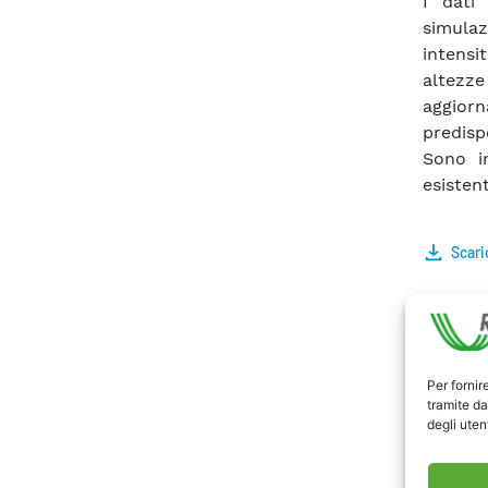
I dati
simulaz
intensi
altezze 
aggiorn
predisp
Sono in
esistent
Scari
Per fornir
tramite da
degli utent