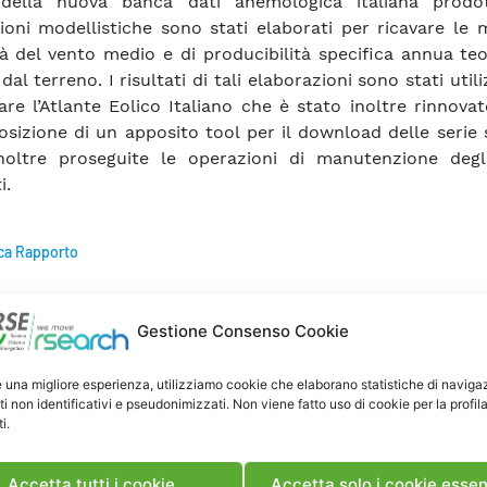
 della nuova banca dati anemologica italiana prodot
ioni modellistiche sono stati elaborati per ricavare le
tà del vento medio e di producibilità specifica annua teo
dal terreno. I risultati di tali elaborazioni sono stati utili
are l’Atlante Eolico Italiano che è stato inoltre rinnova
osizione di un apposito tool per il download delle serie 
oltre proseguite le operazioni di manutenzione degli
i.
ca Rapporto
Gestione Consenso Cookie
e una migliore esperienza, utilizziamo cookie che elaborano statistiche di naviga
ti non identificativi e pseudonimizzati. Non viene fatto uso di cookie per la profil
i.
Accetta tutti i cookie
Accetta solo i cookie essen