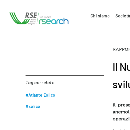
Chi siamo
Società
RAPPOR
Il N
svil
Tag correlate
#Atlante Eolico
Il pres
#Eolico
anemolo
operazio