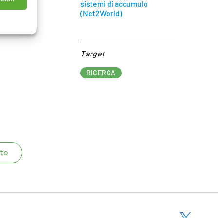
sistemi di accumulo
(Net2World)
Target​
RICERCA
to