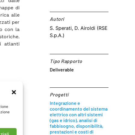
ti dalle
 mappe di
rica alle
Autori​
zzati per
S. Sperati, D. Airoldi (RSE
to con la
S.p.A.)
storiche.
 atlanti
Tipo Rapporto
Deliverable
Progetti
Integrazione e
zione
coordinamento del sistema
azione
elettrico con altri sistemi
(gas e idrico), analisi di
fabbisogno, disponibilità,
prestazioni e costi di
ziali