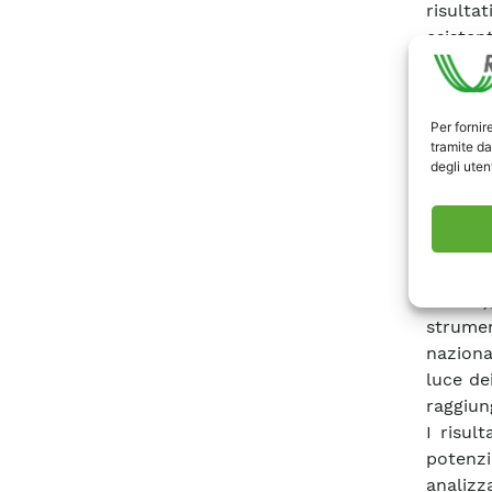
risulta
esistent
Lo stu
riscald
futura 
Per fornir
settori
tramite da
degli utent
del cal
uno dei
scenari
applicaz
I dati t
tecnici
strumen
naziona
luce de
raggiung
I risul
potenzi
analizz