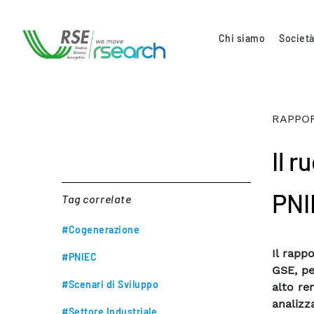
Chi siamo
Società
RAPPOR
Il r
PNI
Tag correlate
#Cogenerazione
Il rapp
#PNIEC
GSE, pe
#Scenari di Sviluppo
alto re
analizza
#Settore Industriale