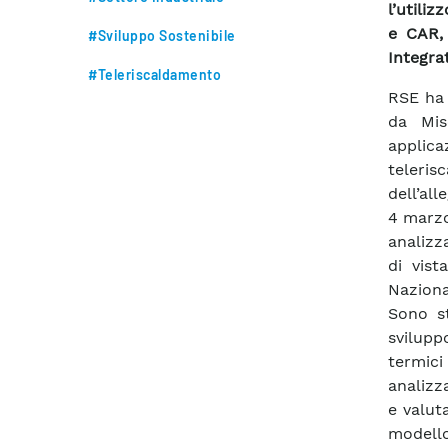
l’utili
e CAR, 
#Sviluppo Sostenibile
Integra
#Teleriscaldamento
RSE ha 
da Mis
applica
teleris
dell’al
4 marzo
analizz
di vist
Naziona
Sono st
svilupp
termic
analizz
e valut
modello