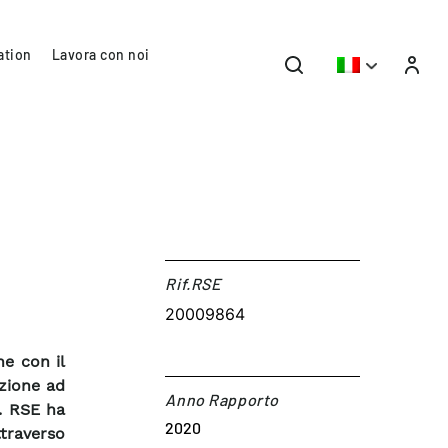
ation
Lavora con noi
Rif.RSE​
20009864
ne con il
azione ad
Anno Rapporto
e. RSE ha
2020
ttraverso