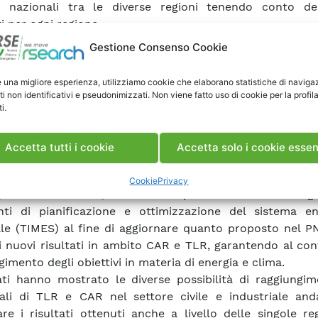
ti nazionali tra le diverse regioni tenendo conto dei
i per ogni regione.
dio è partito dalla valutazione dei fabbisogni e co
Gestione Consenso Cookie
amento e raffrescamento nel settore civile e la loro ev
considerando un notevole dettaglio dal punto di vista ge
e una migliore esperienza, utilizziamo cookie che elaborano statistiche di naviga
ale, tecnologico e di impiego. Le valutazioni del potenzial
ti non identificativi e pseudonimizzati. Non viene fatto uso di cookie per la profil
i.
ore efficiente, TLR e CAR, stimate dal GSE hanno rappr
 principali input dei modelli TIMES utilizzati per l’an
. Il potenziale tecnico ha rappresentato il vincolo ma
Accetta tutti i cookie
Accetta solo i cookie essen
ione del calore efficiente nello scenario.
erritoriali e settoriali della domanda e offerta di calore (p
Cookie
Privacy
), forniti dal GSE, sono stati perciò rielaborati negli
ti di pianificazione e ottimizzazione del sistema en
le (TIMES) al fine di aggiornare quanto proposto nel PN
i nuovi risultati in ambito CAR e TLR, garantendo al co
imento degli obiettivi in materia di energia e clima.
tati hanno mostrato le diverse possibilità di raggiungi
ali di TLR e CAR nel settore civile e industriale an
are i risultati ottenuti anche a livello delle singole re