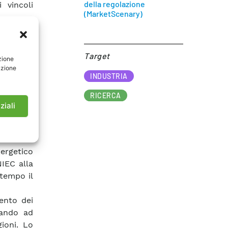
della regolazione
 vincoli
(MarketScenary)
nsumi di
oluzione
ografico,
Target​
zione
e tecnico
azione
INDUSTRIA
esentato
alisi di
RICERCA
ssimo di
ziali
otenziali
 attuali
ergetico
IEC alla
ntempo il
mento dei
dando ad
gioni. Lo