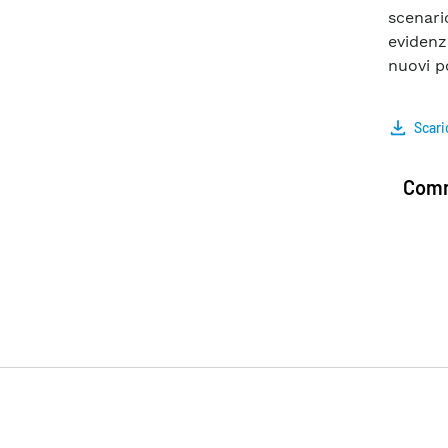
scenari
evidenz
nuovi p
Scari
Comm