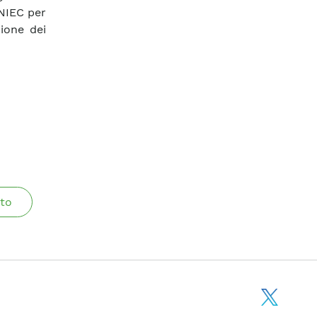
PNIEC per
zione dei
to