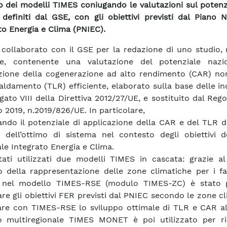
zzo dei modelli TIMES coniugando le valutazioni sul poten
definiti dal GSE, con gli obiettivi previsti dal Piano 
to Energia e Clima (PNIEC).
collaborato con il GSE per la redazione di uno studio, 
e, contenente una valutazione del potenziale nazi
zione della cogenerazione ad alto rendimento (CAR) no
caldamento (TLR) efficiente, elaborato sulla base delle in
legato VIII della Direttiva 2012/27/UE, e sostituito dal Re
 2019, n.2019/826/UE. In particolare,
ando il potenziale di applicazione della CAR e del TLR 
a dell’ottimo di sistema nel contesto degli obiettivi d
le Integrato Energia e Clima.
ati utilizzati due modelli TIMES in cascata: grazie al
o della rappresentazione delle zone climatiche per i fa
i nel modello TIMES-RSE (modulo TIMES-ZC) è stato p
are gli obiettivi FER previsti dal PNIEC secondo le zone c
are con TIMES-RSE lo sviluppo ottimale di TLR e CAR al 
 multiregionale TIMES MONET è poi utilizzato per rip