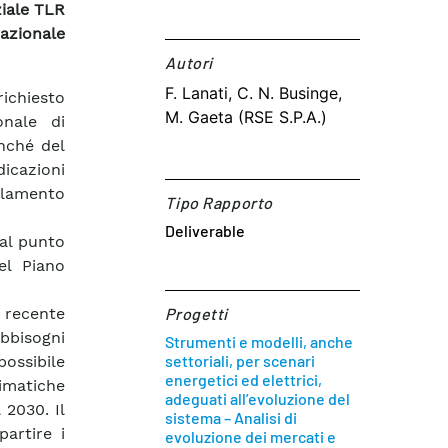
ziale TLR
Nazionale
Autori​
F. Lanati, C. N. Businge,
richiesto
M. Gaeta (RSE S.P.A.)
onale di
nché del
dicazioni
golamento
Tipo Rapporto
Deliverable
dal punto
el Piano
 recente
Progetti
bbisogni
Strumenti e modelli, anche
settoriali, per scenari
ossibile
energetici ed elettrici,
limatiche
adeguati all’evoluzione del
2030. Il
sistema – Analisi di
artire i
evoluzione dei mercati e