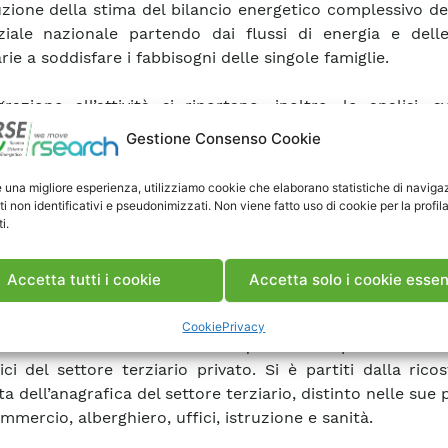
uzione della stima del bilancio energetico complessivo de
ziale nazionale partendo dai flussi di energia e delle
ie a soddisfare i fabbisogni delle singole famiglie.
grazione all’attività si riportano, inoltre, le analisi, s
ito di tavoli tecnici interministeriali, finalizzate a valutar
Gestione Consenso Cookie
bili strategie per il raggiungimento degli obiettivi previ
iva EPBD, cosiddetta Case Green, che dovrà essere 
e una migliore esperienza, utilizziamo cookie che elaborano statistiche di naviga
alia nei prossimi mesi. Al fine di completare l’attivit
ti non identificativi e pseudonimizzati. Non viene fatto uso di cookie per la profil
i.
ta, è stata effettuata, in collaborazione con la società 
pagna di survey avente l’obiettivo di ricostruire le caratt
tudini di consumo delle famiglie italiane.
Accetta tutti i cookie
Accetta solo i cookie essen
to riguarda il settore del terziario, si descrive il lavoro e
Cookie
Privacy
biettivo finale di fornire un quadro complessivo dei
ici del settore terziario privato. Si è partiti dalla rico
 dell’anagrafica del settore terziario, distinto nelle sue p
mmercio, alberghiero, uffici, istruzione e sanità.