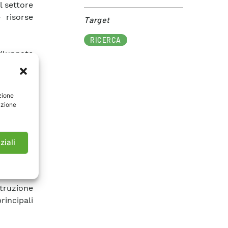
l settore
 risorse
Target​
RICERCA
viluppate
e impatti
sti dalla
recepita
zione
à appena
azione
BVA Doxa,
eristiche
ziali
ffettuato
 consumi
struzione
rincipali