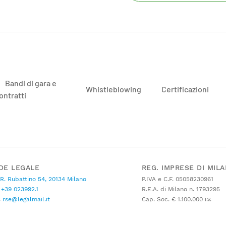
Bandi di gara e
Whistleblowing
Certificazioni
ontratti
DE LEGALE
REG. IMPRESE DI MIL
 R. Rubattino 54, 20134 Milano
P.IVA e C.F. 05058230961
+39 023992.1
R.E.A. di Milano n. 1793295
C
rse@legalmail.it
Cap. Soc. € 1.100.000 i.v.