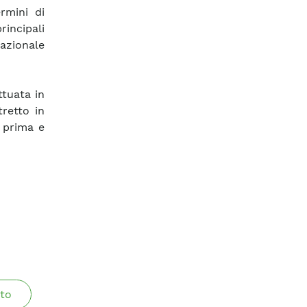
rmini di
rincipali
Nazionale
ttuata in
retto in
 prima e
to