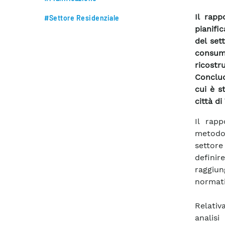
Il rapp
#Settore Residenziale
pianifi
del set
consumi
ricostr
Conclud
cui è s
città di
Il rapp
metodol
settore
defini
raggiun
normati
Relativ
analis