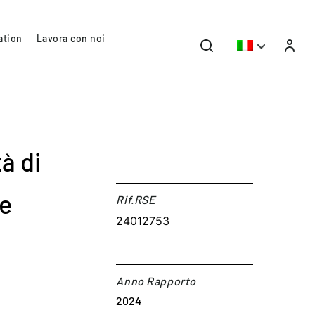
ation
Lavora con noi
tà di
re
Rif.RSE​
24012753
Anno Rapporto
2024