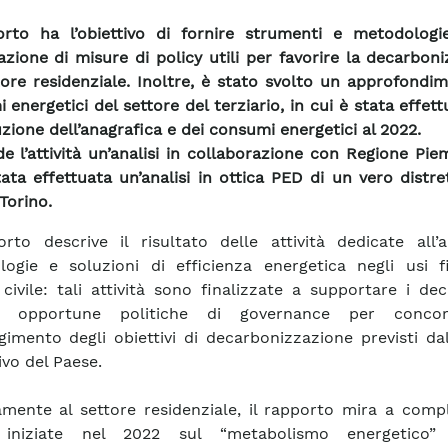
orto ha l’obiettivo di fornire strumenti e metodologi
cazione di misure di policy utili per favorire la decarbon
tore residenziale. Inoltre, è stato svolto un approfondi
 energetici del settore del terziario, in cui è stata effet
uzione dell’anagrafica e dei consumi energetici al 2022.
e l’attività un’analisi in collaborazione con Regione Pie
tata effettuata un’analisi in ottica PED di un vero distre
 Torino.
orto descrive il risultato delle attività dedicate all’a
ogie e soluzioni di efficienza energetica negli usi fi
 civile: tali attività sono finalizzate a supportare i dec
re opportune politiche di governance per concor
gimento degli obiettivi di decarbonizzazione previsti d
vo del Paese.
amente al settore residenziale, il rapporto mira a comp
i iniziate nel 2022 sul “metabolismo energetico”