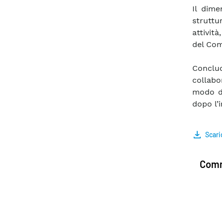
Il dime
struttu
attivit
del Com
Conclude
collabo
modo da
dopo l’
Scari
Comm