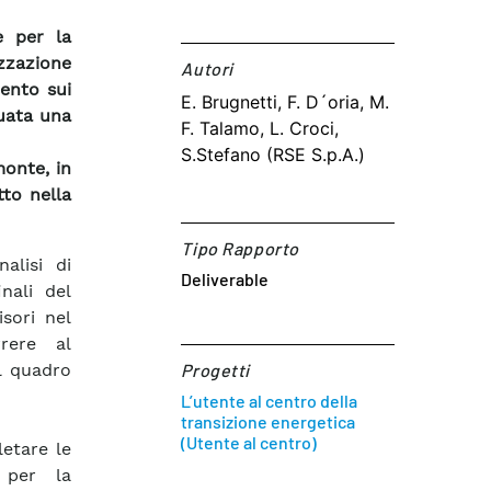
e per la
izzazione
Autori​
mento sui
E. Brugnetti, F. D´oria, M.
tuata una
F. Talamo, L. Croci,
S.Stefano (RSE S.p.A.)
monte, in
tto nella
Tipo Rapporto
nalisi di
Deliverable
nali del
isori nel
rere al
al quadro
Progetti
L’utente al centro della
transizione energetica
(Utente al centro)
letare le
 per la