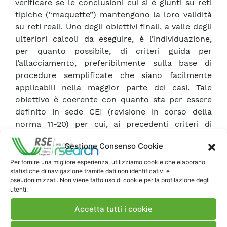
verificare se le conclusioni cui si è giunti su reti
tipiche (“maquette”) mantengono la loro validità
su reti reali. Uno degli obiettivi finali, a valle degli
ulteriori calcoli da eseguire, è l’individuazione,
per quanto possibile, di criteri guida per
l’allacciamento, preferibilmente sulla base di
procedure semplificate che siano facilmente
applicabili nella maggior parte dei casi. Tale
obiettivo è coerente con quanto sta per essere
definito in sede CEI (revisione in corso della
norma 11-20) per cui, ai precedenti criteri di
collegabilità che definivano un’unica taglia
Gestione Consenso Cookie
massima di generazione collegabile, valida per
tutte le reti ad uno stesso livello di tensione, sarà
Per fornire una migliore esperienza, utilizziamo cookie che elaborano
statistiche di navigazione tramite dati non identificativi e
sostituita una verifica di compatibilità per i
pseudonimizzati. Non viene fatto uso di cookie per la profilazione degli
diversi aspetti tecnici relativi alla rete ed al
utenti.
generatore effettivamente considerati. Link al
Accetta tutti i cookie
documento di riferimento: Link A0-024072.