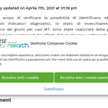
y updated on Aprile 7th, 2021 at 01:19 pm
scopo di verificare la possibilità di identificare, at
uni indicatori diagnostici, lo stato di invecchiam
rico dei giunti per cavi MT, sono state realizzate delle 
amente contenenti dei difetti. Tali giunti sono sottoposti
tiche a scadenze prefissate.
Gestione Consenso Cookie
e una migliore esperienza, utilizziamo cookie che elaborano statistiche di naviga
ca Rapporto
ti non identificativi e pseudonimizzati. Non viene fatto uso di cookie per la profil
i.
Accetta tutti i cookie
Accetta solo i cookie essen
Cookie
Privacy
enti