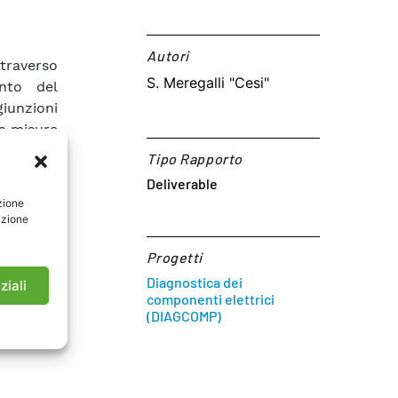
Autori​
traverso
S. Meregalli "Cesi"
ento del
giunzioni
 a misure
Tipo Rapporto
Deliverable
zione
azione
Progetti
Diagnostica dei
ziali
componenti elettrici
(DIAGCOMP)