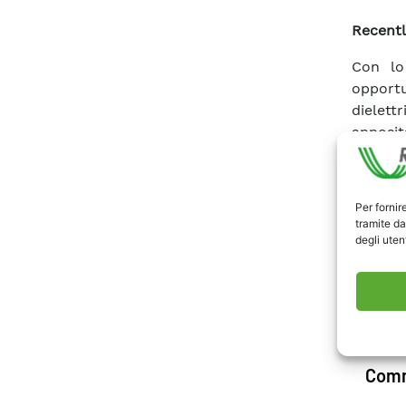
Recentl
Con lo 
opport
dielett
apposit
diagnos
Per fornir
Scari
tramite da
degli utent
Comm