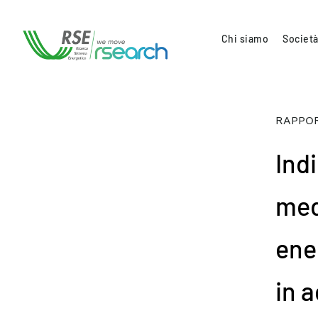
Chi siamo
Società
RAPPOR
Indi
med
ener
in a