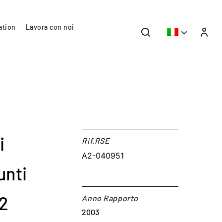
ation
Lavora con noi
i
Rif.RSE​
A2-040951
unti
02
Anno Rapporto
2003