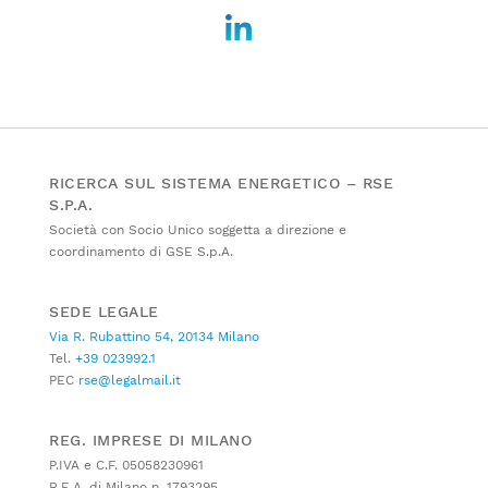
RICERCA SUL SISTEMA ENERGETICO – RSE
S.P.A.
Società con Socio Unico soggetta a direzione e
coordinamento di GSE S.p.A.
SEDE LEGALE
Via R. Rubattino 54, 20134 Milano
Tel.
+39 023992.1
PEC
rse@legalmail.it
REG. IMPRESE DI MILANO
P.IVA e C.F. 05058230961
R.E.A. di Milano n. 1793295