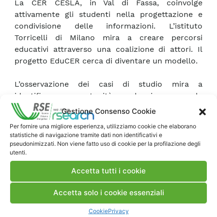
La CER CESLA, in Val di Fassa, coinvolge
attivamente gli studenti nella progettazione e
condivisione delle informazioni. L’istituto
Torricelli di Milano mira a creare percorsi
educativi attraverso una coalizione di attori. Il
progetto EduCER cerca di diventare un modello.
L’osservazione dei casi di studio mira a
identificare opportunità e barriere per la
promozione delle CER nelle scuole, contribuendo
Gestione Consenso Cookie
inoltre alla creazione di materiale didattico e
Per fornire una migliore esperienza, utilizziamo cookie che elaborano
linee guida e alla creazione di contenuti utili per
statistiche di navigazione tramite dati non identificativi e
lo sviluppo di un portale didattico dedicato.
pseudonimizzati. Non viene fatto uso di cookie per la profilazione degli
utenti.
Accetta tutti i cookie
Scarica Rapporto
Accetta solo i cookie essenziali
Commenti
Cookie
Privacy