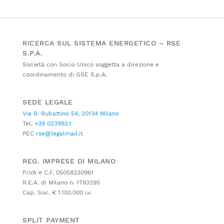
RICERCA SUL SISTEMA ENERGETICO – RSE
S.P.A.
Società con Socio Unico soggetta a direzione e
coordinamento di GSE S.p.A.
SEDE LEGALE
Via R. Rubattino 54, 20134 Milano
Tel.
+39 023992.1
PEC
rse@legalmail.it
REG. IMPRESE DI MILANO
P.IVA e C.F. 05058230961
R.E.A. di Milano n. 1793295
Cap. Soc. € 1.100.000 i.v.
SPLIT PAYMENT