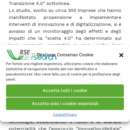
Transizione 4.0” sottolinea.
Lo studio, svolto su circa 300 imprese che hanno
manifestato propensione a implementare
interventi di innovazione e di digitalizzazione, si è
avvalso di un monitoraggio degli effetti e degli
impatti che la “scelta 4.0” ha determinato sui
loro consumi energetici e non, sulle loro
esternalità ambientali e, in generale, su altre voci
Gestione Consenso Cookie
di costo.
Per fornire una migliore esperienza, utilizziamo cookie che elaborano
Le risposte hanno permesso di raccogliere una
statistiche di navigazione tramite dati non identificativi e
significativa casistica sulle esperienze dirette di
pseudonimizzati. Non viene fatto uso di cookie per la profilazione degli
utenti.
chi opera nel settore e una base di micro-dati da
cui partire per valutazioni di tipo tecnico ed
Accetta tutti i cookie
economico.
A complemento, lo studio approfondisce singole
Accetta solo i cookie essenziali
esperienze effettuate e documentate, casi di
eccellenza di applicazione delle nuove
Cookie
Privacy
tecnologie, evidenziando il ruolo e le svariate
potenzialità che l’approccio “innovativo/digitale”