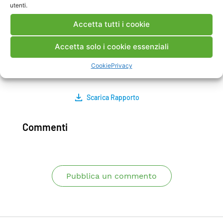
utenti.
essendo vantaggiosi dal punto di vista del
consumo di risorse, sono problematici per il
Accetta tutti i cookie
consumo di risorse critiche la cui disponibilità
potrebbe rappresentare, nei prossimi anni, il
Accetta solo i cookie essenziali
principale impedimento alla diffusione di tali
Cookie
Privacy
mezzi.
Scarica Rapporto
Commenti
Pubblica un commento