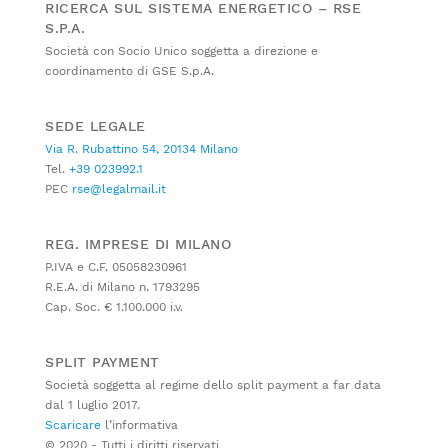
RICERCA SUL SISTEMA ENERGETICO – RSE
S.P.A.
Società con Socio Unico soggetta a direzione e
coordinamento di GSE S.p.A.
SEDE LEGALE
Via R. Rubattino 54, 20134 Milano
Tel.
+39 023992.1
PEC
rse@legalmail.it
REG. IMPRESE DI MILANO
P.IVA e C.F. 05058230961
R.E.A. di Milano n. 1793295
Cap. Soc. € 1.100.000 i.v.
SPLIT PAYMENT
Società soggetta al regime dello split payment a far data
dal 1 luglio 2017.
Scaricare
l’informativa
© 2020 - Tutti i diritti riservati