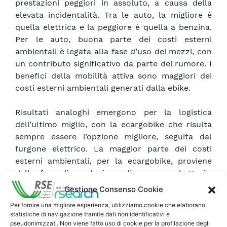
prestazioni peggiori in assoluto, a causa della
elevata incidentalità. Tra le auto, la migliore è
quella elettrica e la peggiore è quella a benzina.
Per le auto, buona parte dei costi esterni
ambientali è legata alla fase d’uso dei mezzi, con
un contributo significativo da parte del rumore. I
benefici della mobilità attiva sono maggiori dei
costi esterni ambientali generati dalla ebike.
Risultati analoghi emergono per la logistica
dell’ultimo miglio, con la ecargobike che risulta
sempre essere l’opzione migliore, seguita dal
furgone elettrico. La maggior parte dei costi
esterni ambientali, per la ecargobike, proviene
dalla fase di produzione di mezzo e batteria,
mentre per i furgoni, è preponderante il
Gestione Consenso Cookie
contributo dalla fase d’uso.
Per fornire una migliore esperienza, utilizziamo cookie che elaborano
statistiche di navigazione tramite dati non identificativi e
Quanto all’indicatore CLCC i veicoli elettrici, pur
pseudonimizzati. Non viene fatto uso di cookie per la profilazione degli