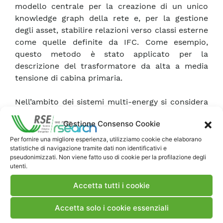
modello centrale per la creazione di un unico
knowledge graph della rete e, per la gestione
degli asset, stabilire relazioni verso classi esterne
come quelle definite da IFC. Come esempio,
questo metodo è stato applicato per la
descrizione del trasformatore da alta a media
tensione di cabina primaria.
Nell’ambito dei sistemi multi-energy si considera
anche l’esame e lo studio di reti energetiche
Gestione Consenso Cookie
attraverso tecniche di graph analysis, graph
embedding e graph machine learning, basate
Per fornire una migliore esperienza, utilizziamo cookie che elaborano
statistiche di navigazione tramite dati non identificativi e
sulla rappresentazione delle reti energetiche
pseudonimizzati. Non viene fatto uso di cookie per la profilazione degli
come grafi. Viene descritta un’attività preliminare
utenti.
di analisi dello stato dell’arte di queste tecniche
Accetta tutti i cookie
e di preparazione dei dati di training finalizzata
allo sviluppo di un algoritmo di graph machine
Accetta solo i cookie essenziali
learning per la stima delle tensioni ai nodi di una
rete elettrica senza l’utilizzo di tecniche