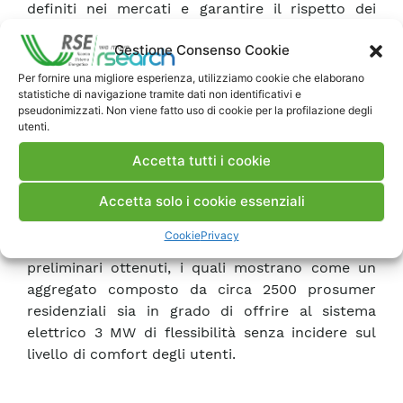
definiti nei mercati e garantire il rispetto dei
vincoli di comfort degli utenti aggregati. Questo
Gestione Consenso Cookie
secondo modello si basa su un algoritmo di
ottimizzazione stocastica applicato ad una
Per fornire una migliore esperienza, utilizziamo cookie che elaborano
finestra temporale mobile: la peculiarità di
statistiche di navigazione tramite dati non identificativi e
pseudonimizzati. Non viene fatto uso di cookie per la profilazione degli
questo approccio risiede nella possibilità di
utenti.
gestire nel tempo reale le risorse flessibili
considerando le previsioni degli scambi energetici
Accetta tutti i cookie
negli istanti successivi e le corrispondenti
Accetta solo i cookie essenziali
incertezze.
Cookie
Privacy
Vengono infine riportati e commentati i risultati
preliminari ottenuti, i quali mostrano come un
aggregato composto da circa 2500 prosumer
residenziali sia in grado di offrire al sistema
elettrico 3 MW di flessibilità senza incidere sul
livello di comfort degli utenti.