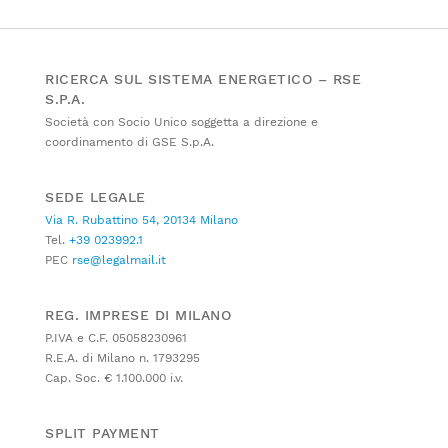
RICERCA SUL SISTEMA ENERGETICO – RSE
S.P.A.
Società con Socio Unico soggetta a direzione e
coordinamento di GSE S.p.A.
SEDE LEGALE
Via R. Rubattino 54, 20134 Milano
Tel.
+39 023992.1
PEC
rse@legalmail.it
REG. IMPRESE DI MILANO
P.IVA e C.F. 05058230961
R.E.A. di Milano n. 1793295
Cap. Soc. € 1.100.000 i.v.
SPLIT PAYMENT