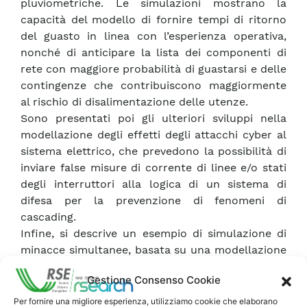
pluviometriche. Le simulazioni mostrano la
capacità del modello di fornire tempi di ritorno
del guasto in linea con l’esperienza operativa,
nonché di anticipare la lista dei componenti di
rete con maggiore probabilità di guastarsi e delle
contingenze che contribuiscono maggiormente
al rischio di disalimentazione delle utenze.
Sono presentati poi gli ulteriori sviluppi nella
modellazione degli effetti degli attacchi cyber al
sistema elettrico, che prevedono la possibilità di
inviare false misure di corrente di linee e/o stati
degli interruttori alla logica di un sistema di
difesa per la prevenzione di fenomeni di
cascading.
Infine, si descrive un esempio di simulazione di
minacce simultanee, basata su una modellazione
“physics inspired” dell’interazione tra le minacce,
Gestione Consenso Cookie
in particolare un’alluvione indotta dalla rottura di
una diga a causa di un sisma. Le simulazioni fatte
Per fornire una migliore esperienza, utilizziamo cookie che elaborano