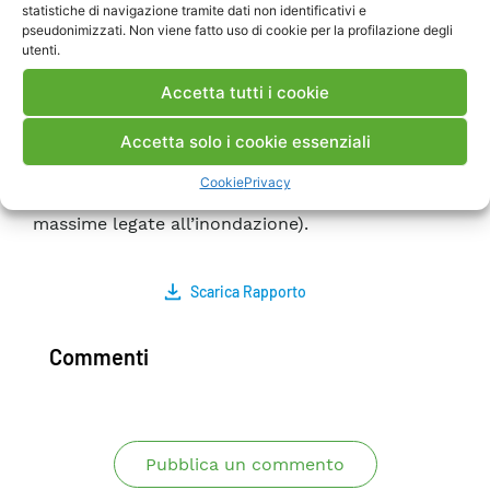
statistiche di navigazione tramite dati non identificativi e
con riferimento alla diga di Alpe Gera dimostrano
pseudonimizzati. Non viene fatto uso di cookie per la profilazione degli
la flessibilità di RELIEF nel modellare nuovi
utenti.
componenti (la diga) e la sua capacità di svolgere
Accetta tutti i cookie
analisi di resilienza anche interfacciandosi con
altri strumenti (nella fattispecie, il programma
Accetta solo i cookie essenziali
IRIS per l’analisi della risposta strutturale delle
dighe e un tool GIS con un modello 1-D
Cookie
Privacy
previsionale delle altezze d’acqua e le velocità
massime legate all’inondazione).
Scarica Rapporto
Commenti
Pubblica un commento