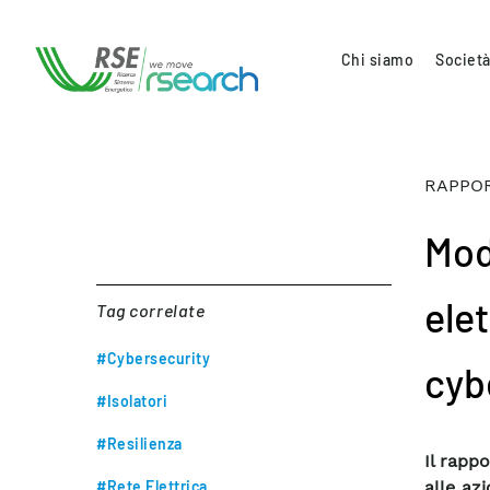
Chi siamo
Società
RAPPOR
Mode
ele
Tag correlate
#Cybersecurity
cyb
#Isolatori
#Resilienza
Il rappo
#Rete Elettrica
alle az