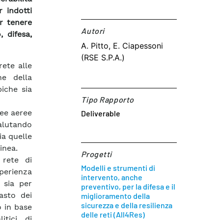
 indotti
r tenere
Autori​
, difesa,
A. Pitto, E. Ciapessoni
(RSE S.P.A.)
rete alle
ne della
piche sia
Tipo Rapporto
nee aeree
Deliverable
valutando
ia quelle
inea.
Progetti
 rete di
Modelli e strumenti di
perienza
intervento, anche
 sia per
preventivo, per la difesa e il
asto dei
miglioramento della
sicurezza e della resilienza
 in base
delle reti (All4Res)
itici di