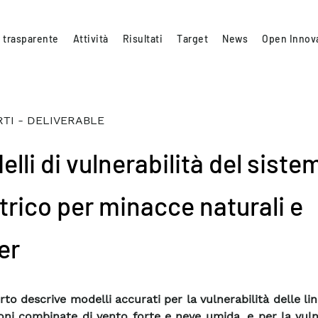
 trasparente
Attività
Risultati
Target
News
Open Innov
TI - DELIVERABLE
lli di vulnerabilità del siste
ttrico per minacce naturali e
er
rto descrive modelli accurati per la vulnerabilità delle li
ioni combinate di vento forte e neve umida, e per la vuln