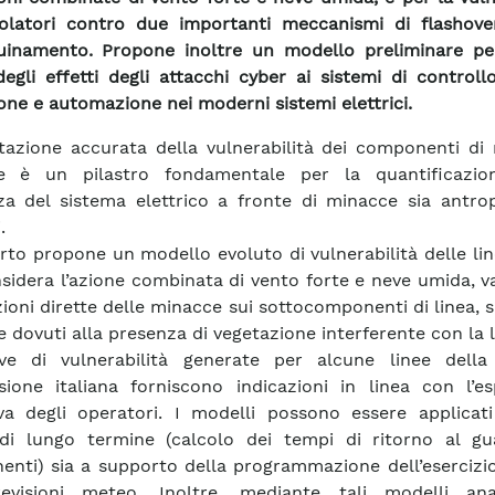
solatori contro due importanti meccanismi di flashover
quinamento. Propone inoltre un modello preliminare pe
egli effetti degli attacchi cyber ai sistemi di controllo
one e automazione nei moderni sistemi elettrici.
tazione accurata della vulnerabilità dei componenti di 
e è un pilastro fondamentale per la quantificazio
nza del sistema elettrico a fronte di minacce sia antro
.
orto propone un modello evoluto di vulnerabilità delle li
sidera l’azione combinata di vento forte e neve umida, 
zioni dirette delle minacce sui sottocomponenti di linea, s
e dovuti alla presenza di vegetazione interferente con la l
ve di vulnerabilità generate per alcune linee della
sione italiana forniscono indicazioni in linea con l’es
va degli operatori. I modelli possono essere applicati
 di lungo termine (calcolo dei tempi di ritorno al gu
nti) sia a supporto della programmazione dell’esercizio
revisioni meteo. Inoltre, mediante tali modelli anal