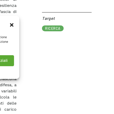
esilienza
ascia di
Target​
olatori
RICERCA
flashover
i umide e
zione
azione
 Anche in
elle fasi
ne infine
chi
ziali
cyber
T di uno
valuta la
iascuna
difesa, a
variabili
lcola le
ti delle
i carico