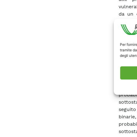
vulnera
da un 
taglio.
Si des
all’inq
indotti
Per fornir
tramite da
l’accum
degli utent
questo 
di prog
un appr
ai sist
specifi
probab
sottost
seguito
binari
probab
sottost