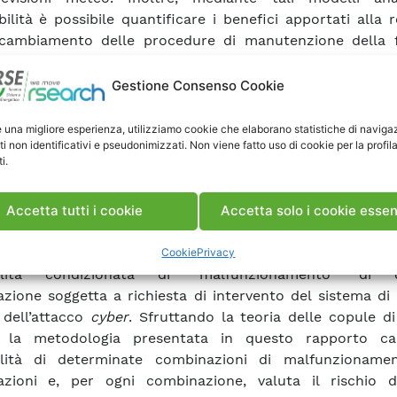
bilità è possibile quantificare i benefici apportati alla r
cambiamento delle procedure di manutenzione della f
crive anche un modello di vulnerabilità degli is
Gestione Consenso Cookie
uinamento salino, con riferimento a due meccanismi di
 dall’inquinamento: il deposito di inquinanti in condizion
e una migliore esperienza, utilizziamo cookie che elaborano statistiche di naviga
ti non identificativi e pseudonimizzati. Non viene fatto uso di cookie per la profil
ulo di neve conduttiva sulla superficie degli isolatori.
i.
caso, le simulazioni mostrano l’applicabilità dei modelli n
rammazione dell’esercizio e di pianificazione. Si propo
occio metodologico per quantificare gli effetti di attac
Accetta tutti i cookie
Accetta solo i cookie essen
emi di difesa di rete. Partendo dalla infrastruttura IC
co sistema di difesa, nell’ambito del progetto RdS 2.3 si 
Cookie
Privacy
ilità condizionata di “malfunzionamento” di c
azione soggetta a richiesta di intervento del sistema di 
 dell’attacco
cyber
. Sfruttando la teoria delle copule di 
e, la metodologia presentata in questo rapporto ca
ilità di determinate combinazioni di malfunzionamen
azioni e, per ogni combinazione, valuta il rischio d