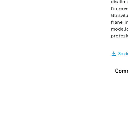
disali
l’interv
Gli svil
frane i
modell
protezi
Scari
Comm