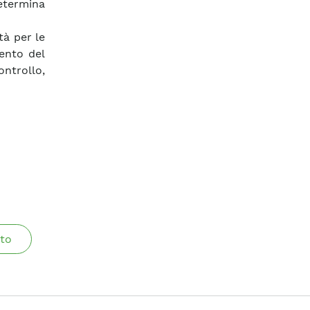
etermina
tà per le
mento del
ntrollo,
to