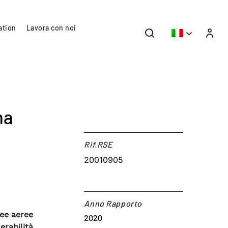
ation
Lavora con noi
ma
Rif.RSE​
20010905
Anno Rapporto
nee aeree
2020
erabilità