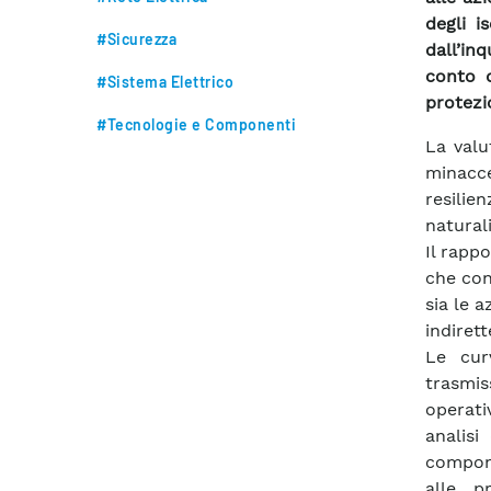
degli i
#Sicurezza
dall’in
conto d
#Sistema Elettrico
protezi
#Tecnologie e Componenti
La valu
minacc
resilie
naturali
Il rapp
che con
sia le a
indirett
Le cur
trasmis
operati
analisi
compone
alle p