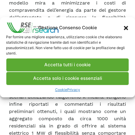
modello mira a minimizzare i costi di
compravendita dell’energia da parte del gestore
dell’aggregato e di riservare la flessibilità
dichiarata nell’ambito delle aste per
Gestione Consenso Cookie
l’assegnazione dei contratti a termine. A causa
Per fornire una migliore esperienza, utilizziamo cookie che elaborano
delle forti incertezze che caratterizzano la
statistiche di navigazione tramite dati non identificativi e
previsione della produzione fotovoltaica e la
pseudonimizzati. Non viene fatto uso di cookie per la profilazione degli
richiesta energetica degli utenti residenziali, il
utenti.
modello proposto si basa su un approccio di
Accetta tutti i cookie
programmazione stocastica mista intera. La
generazione degli scenari di realizzazione delle
Accetta solo i cookie essenziali
incertezze viene effettuata tramite un metodo
Monte Carlo con successiva riduzione degli
Cookie
Privacy
scenari utilizzando l’algoritmo k-means. Vengono
infine riportati e commentati i risultati
preliminari ottenuti, i quali mostrano come un
aggregato composto da circa 1000 unità
residenziali sia in grado di offrire al sistema
elettrico 1 MW di flessibilità senza comportare