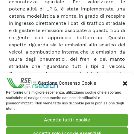
accuratezza spaziale. Per valorizzare le
potenzialità di LPiG, è stata implementata una
catena modellistica a monte, in grado di recepire
in ingresso direttamente i dati di traffico stradale
e di gestire le emissioni associate a questo tipo di
sorgente con approccio bottom-up. Questo
aspetto riguarda sia le emissioni allo scarico dei
veicoli a combustione interna che le emissioni da
usura degli pneumatici, dei freni e del manto
stradale che riguardano tutti i tipi di veicoli.
Grazie a questa nuova metodologia è stato
analizzato uno scenario di elettrificazione del
Gestione Consenso Cookie
parco circolante nel centro di Milano. Questo
Per fornire una migliore esperienza, utilizziamo cookie che elaborano
scenario recepisce alcuni degli obiettivi del Piano
statistiche di navigazione tramite dati non identificativi e
Aria e Clima (PAC) che nasce con lo scopo di
pseudonimizzati. Non viene fatto uso di cookie per la profilazione degli
utenti.
risanare la qualità dell’aria e mitigare i
cambiamenti climatici.
Accetta tutti i cookie
Accetta solo i cookie essenziali