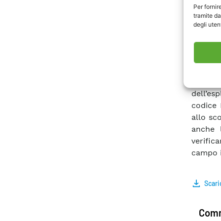
Per fornir
sperime
tramite da
partico
degli utent
suddett
di pres
confina
correla
necess
dell’es
codice 
allo sco
anche l
verific
campo i
Scari
Comm