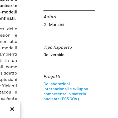
ucleari e
b-modelli
Autori​
onfinati.
G. Manzini
tti delle
ssioni e
 non alle
Tipo Rapporto
b-modelli
 ambienti
Deliverable
ti in un
ali come
siddetto
Progetti
plosioni
Collaborazioni
ficienti
internazionali e sviluppo
tacoli e
competenze in materia
 reagente
nucleare (P03 GOV)
uarda le
mpiegare,
sultati