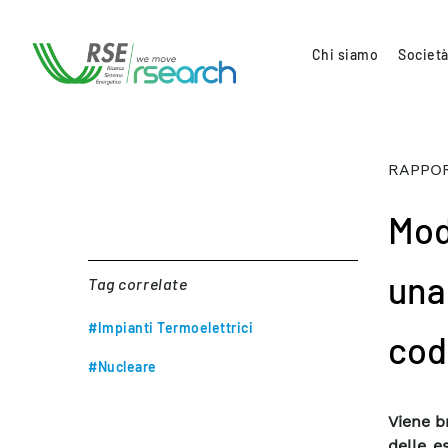
Chi siamo
Società
RAPPOR
Mod
una 
Tag correlate
#Impianti Termoelettrici
cod
#Nucleare
Viene b
delle e