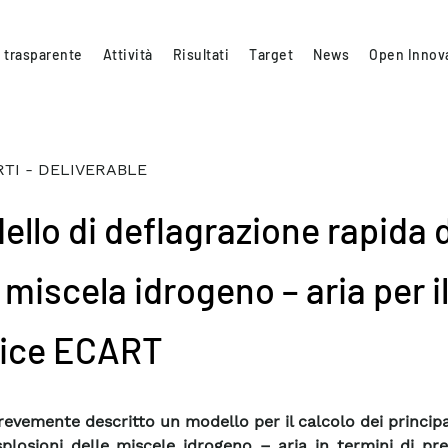
 trasparente
Attività
Risultati
Target
News
Open Innov
TI - DELIVERABLE
ello di deflagrazione rapida d
miscela idrogeno – aria per i
ice ECART
revemente descritto un modello per il calcolo dei principal
splosioni delle miscele idrogeno – aria in termini di pr