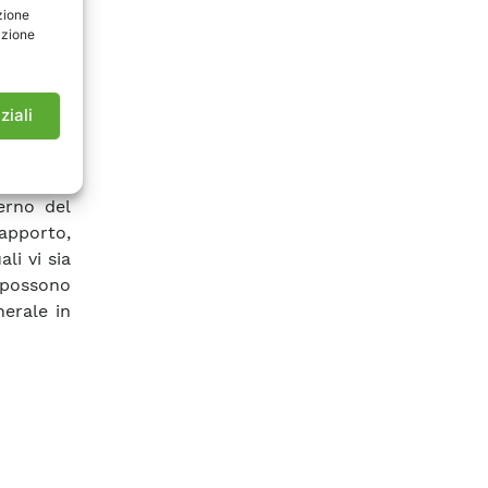
zione
INEX. In
azione
anti dei
del tempo
i volumi
ziali
sieme di
ressione
 effetti
erno del
apporto,
li vi sia
 possono
nerale in