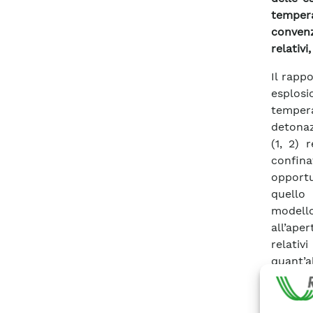
tempera
convenz
relativi
Il rapp
esplos
tempera
detonaz
(1, 2) 
confina
opportu
quello 
modell
all’ape
relativ
quant’a
che esp
esplosi
dopo u