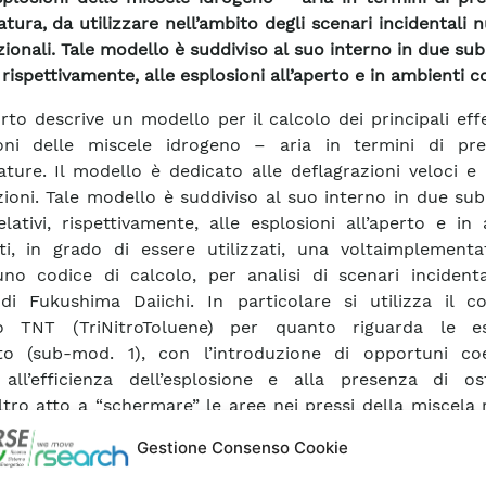
tura, da utilizzare nell’ambito degli scenari incidentali n
ionali. Tale modello è suddiviso al suo interno in due su
, rispettivamente, alle esplosioni all’aperto e in ambienti c
orto descrive un modello per il calcolo dei principali effe
ioni delle miscele idrogeno – aria in termini di pre
ture. Il modello è dedicato alle deflagrazioni veloci e
ioni. Tale modello è suddiviso al suo interno in due su
relativi, rispettivamente, alle esplosioni all’aperto e in
ti, in grado di essere utilizzati, una voltaimplementa
no codice di calcolo, per analisi di scenari incident
di Fukushima Daiichi. In particolare si utilizza il co
o TNT (TriNitroToluene) per quanto riguarda le es
rto (sub-mod. 1), con l’introduzione di opportuni coef
i all’efficienza dell’esplosione e alla presenza di os
ltro atto a “schermare” le aree nei pressi della miscela
lode contro gli effetti dell’esplosione. Per quanto rig
Gestione Consenso Cookie
oni in ambiente confinato (sub-mod. 2) si è deciso di i
na approfondita analisi termodinamica, alcuni ri