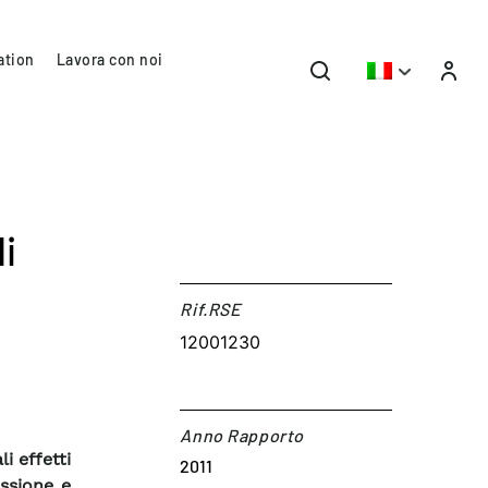
ation
Lavora con noi
i
l
Rif.RSE​
12001230
Anno Rapporto
i effetti
2011
essione e