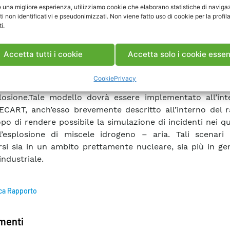
e una migliore esperienza, utilizziamo cookie che elaborano statistiche di naviga
ntali provenienti dal programma di ricerca FP5 SAFEK
ti non identificativi e pseudonimizzati. Non viene fatto uso di cookie per la profil
lare sono state messe a punto alcune funzioni interpol
i.
i risultati, in grado di forniregli andamenti in funzione 
sione e temperatura del fluido contenuto nei suddett
Accetta tutti i cookie
Accetta solo i cookie essen
ti. Il modello risultante consiste, perciò, in un in
zioni in grado di fornire i valori di temperatura e p
Cookie
Privacy
ari per un computo in prima approssimazione degli
plosione.Tale modello dovrà essere implementato all’int
ECART, anch’esso brevemente descritto all’interno del r
po di rendere possibile la simulazione di incidenti nei qua
’esplosione di miscele idrogeno – aria. Tali scenari
arsi sia in un ambito prettamente nucleare, sia più in ge
ndustriale.
ca Rapporto
enti