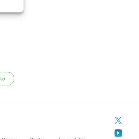
me utile
to