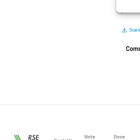
questo 
per ana
Scari
Comm
Note
Dove