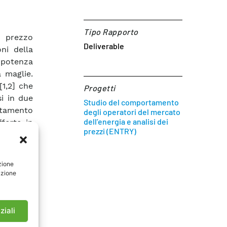
Tipo Rapporto
a prezzo
Deliverable
ni della
i potenza
 maglie.
1,2] che
Progetti
si in due
Studio del comportamento
ortamento
degli operatori del mercato
dell’energia e analisi dei
ferte in
prezzi (ENTRY)
ssume il
nsiti più
 che per
zione
in Borsa
azione
chiama da
del GRTN
(supposto
ziali
 2005. In