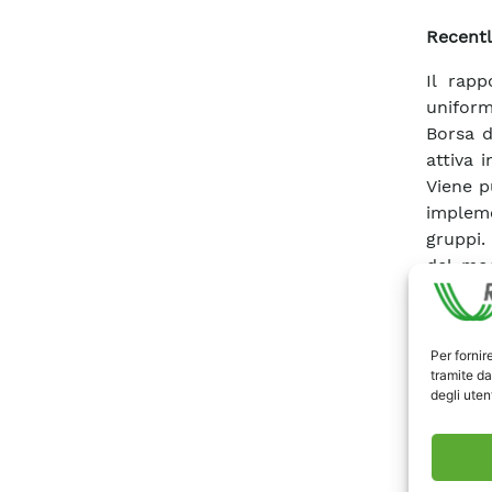
Recentl
Il rap
uniform
Borsa d
attiva 
Viene p
impleme
gruppi.
del mod
maniera
mercato 
articol
Per fornir
numeros
tramite da
degli utent
nella s
vicino 
“Indivi
rigido)