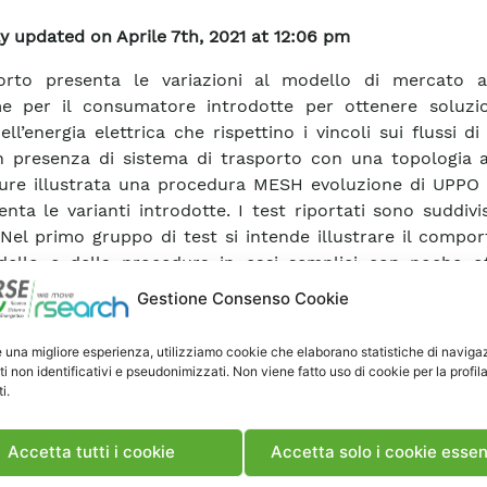
y updated on Aprile 7th, 2021 at 12:06 pm
porto presenta le variazioni al modello di mercato 
e per il consumatore introdotte per ottenere soluzio
ell’energia elettrica che rispettino i vincoli sui flussi d
in presenza di sistema di trasporto con una topologia a
ure illustrata una procedura MESH evoluzione di UPPO [
nta le varianti introdotte. I test riportati sono suddivi
 Nel primo gruppo di test si intende illustrare il comp
ello e della procedura in casi semplici con poche of
 da evidenziare ed analizzare il nuovo assetto che a
Gestione Consenso Cookie
elettrico dell’energia per effetto di questi vincoli sui tra
ati. Nel secondo gruppo di test sono utilizzate offerte
e una migliore esperienza, utilizziamo cookie che elaborano statistiche di naviga
ità sono paragonabili a quelle che si potrebbero avere 
ti non identificativi e pseudonimizzati. Non viene fatto uso di cookie per la profil
i.
ua fase iniziale; si è usata una topologia di rete che ri
le indicazioni del GRTN (documento del 6 Maggio 2002 
duazione Zone della Rete Rilevante”); il carico termico 
Accetta tutti i cookie
Accetta solo i cookie essen
 è stato adattato partendo da una rete di previsione del