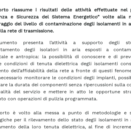
orto riassume i risultati delle attività effettuate nel
enza e Sicurezza del Sistema Energetico” volte alla 
aggio del livello di contaminazione degli isolamenti in a
lla rete di trasmissione.
umento presenta l’attività a supporto degli st
tamento degli isolatori in aria esposti a contam
ale e antropica: la possibilità di conoscere e di prev
ve condizioni di tenuta dielettrica degli isolamenti co
nto dell’affidabilità della rete a fronte di questi fenome
necessario monitorare le condizioni degli impianti, poss
are la durata dei componenti senza ripercussioni sulla c
alità del servizio e mettere in atto le opportune stra
nto con operazioni di pulizia programmata.
porto è volto alla messa a punto di metodologie e s
giche per il rilevamento dello stato degli isolamenti in 
amento della loro tenuta dielettrica, al fine di increm