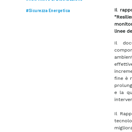
Il rapp
#Sicurezza Energetica
“Resili
monitor
linee de
Il doc
compor
ambient
effetti
increme
fine è 
prolung
e la qu
interve
Il Rap
tecnolo
miglior