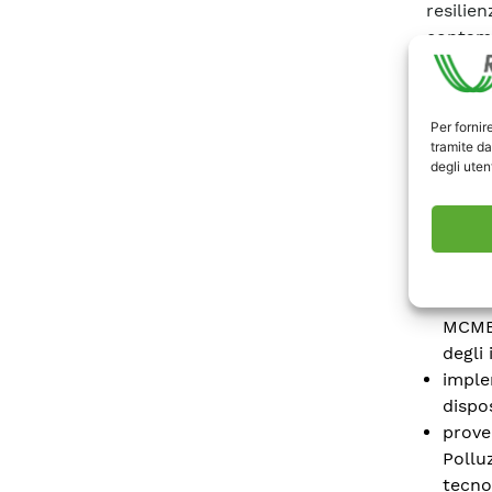
resilien
contami
A quest
Per fornir
speri
tramite da
degli utent
linee
rives
LANPR
stori
(ACF)
insta
MCMEL
degli 
imple
dispo
prove
Pollu
tecno