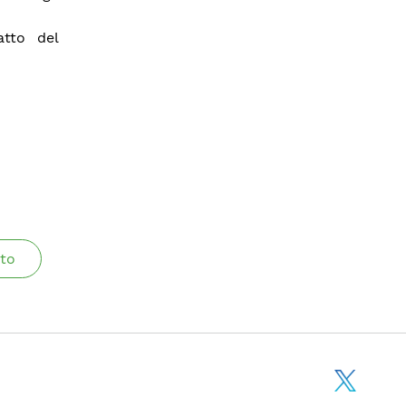
atto del
to