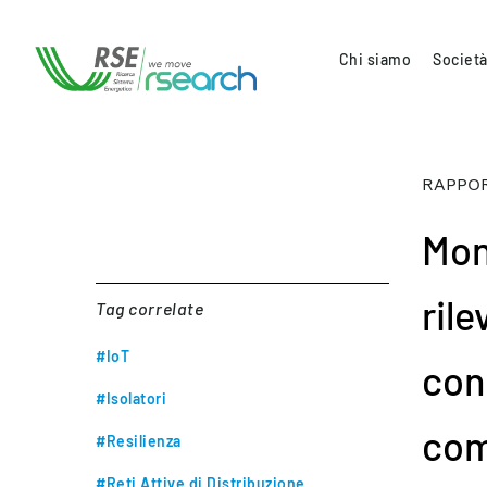
Chi siamo
Società
RAPPOR
Mon
ril
Tag correlate
#IoT
con
#Isolatori
com
#Resilienza
#Reti Attive di Distribuzione