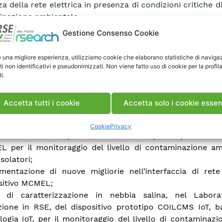
za della rete elettrica in presenza di condizioni critiche di 
nazione ambientale.
Gestione Consenso Cookie
o riguardo sono state condotte le seguenti attività:
e una migliore esperienza, utilizziamo cookie che elaborano statistiche di naviga
mentazione di quattro differenti tipologie di isolatori co
ti non identificativi e pseudonimizzati. Non viene fatto uso di cookie per la profil
i.
 di fuga (composito, cappa e perno in vetro sempl
timento siliconico RTV, completo e parziale) presso la 
IS: analisi delle correnti di fuga misurate, in termi
Accetta tutti i cookie
Accetta solo i cookie essen
che, osservando trend, stagionalità, ciclicità e autocor
;
Cookie
Privacy
llazione in campo in LANPRIS del prototipo del dis
 per il monitoraggio del livello di contaminazione am
isolatori;
mentazione di nuove migliorie nell’interfaccia di rete
sitivo MCMEL;
 di caratterizzazione in nebbia salina, nel Labora
zione in RSE, del dispositivo prototipo COILCMS IoT, b
logia IoT, per il monitoraggio del livello di contaminazi