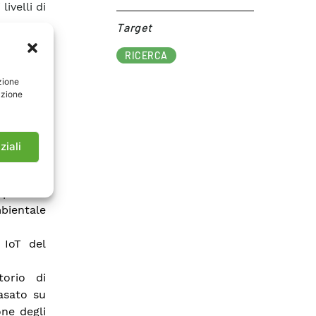
livelli di
Target​
RICERCA
zione
n diverse
azione
ice, con
stazione
ni serie
ziali
relazione
positivo
bientale
 IoT del
torio di
asato su
one degli