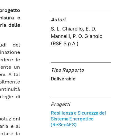
 progetto
misura e
Autori​
ria delle
S. L. Chiarello, E. D.
Mannelli, P. O. Gianolo
(RSE S.p.A.)
udi del
inazione
edere le
nsente un
Tipo Rapporto
ni. A tal
Deliverable
ibilmente
ontinuità
tegie di
Progetti
Resilienza e Sicurezza del
Sistema Energetico
oluzioni
(ReSec4ES)
aria e al
entare la