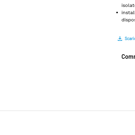
isolat
insta
dispo
Scari
Comm