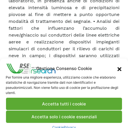
laboratorio, in presenza anche di condizioni di
elevata intensità luminosa e di precipitazioni
piovose al fine di mettere a punto opportune
modalità di trattamento del segnale. • Analisi dei
fattori che influenzano l’accumulo di
neve/ghiaccio sui conduttori delle linee elettriche
aeree e realizzazione dispositivi impieganti
simulacri di conduttori per il rilievo di carichi di
neve in campo; i dispositivi saranno utilizzati
nell’ambito campagne sperimentali per lo studio
Gestione Consenso Cookie
del fenomeno di accrescimento delle formazioni
di neve e ghiaccio sui conduttori e per la
Per fornire una migliore esperienza, utilizziamo cookie che elaborano
statistiche di navigazione tramite dati non identificativi e
caratterizzazione di siti nei confronti di questi
pseudonimizzati. Non viene fatto uso di cookie per la profilazione degli
fenomeni.
utenti.
Accetta tutti i cookie
Scarica Rapporto
Accetta solo i cookie essenziali
Commenti
Cookie
Privacy