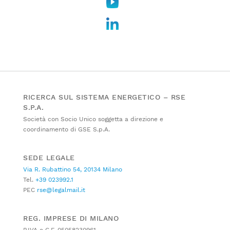
RICERCA SUL SISTEMA ENERGETICO – RSE
S.P.A.
Società con Socio Unico soggetta a direzione e
coordinamento di GSE S.p.A.
SEDE LEGALE
Via R. Rubattino 54, 20134 Milano
Tel.
+39 023992.1
PEC
rse@legalmail.it
REG. IMPRESE DI MILANO
P.IVA e C.F. 05058230961