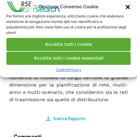
disposizioni normative potrebbero favorire tale
Gestione Consenso Cookie
processo.
Per fornire una migliore esperienza, utilizziamo cookie che elaborano
Il presente rapporto fornisce una sintesi delle
statistiche di navigazione tramite dati non identificativi e
attività più significative sviluppate da RSE nel
pseudonimizzati. Non viene fatto uso di cookie per la profilazione degli
utenti.
2021:
• creazione del dataset per i 6 casi regionali, in
Accetta tutti i cookie
particolare quello italiano, sotto la responsabilità
di RSE,
Accetta solo i cookie essenziali
• indagine su particolari tecniche di
Cookie
Privacy
decomposizione atte a garantire la trattabilità
numerica di modelli di lungo termine di grande
dimensione per la pianificazione di rete, multi-
anno e multi-scenario, che considerino sia le reti
di trasmissione sia quelle di distribuzione.
Scarica Rapporto
Commenti