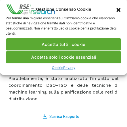
all’incremento delle potenzialità di analisi della
Gestione Consenso Cookie
metodologia stessa e al miglioramento
dell’efficienza computazionale del problema di
Per fornire una migliore esperienza, utilizziamo cookie che elaborano
statistiche di navigazione tramite dati non identificativi e
ottimizzazione associato.
pseudonimizzati. Non viene fatto uso di cookie per la profilazione degli
utenti.
La metodologia è stata applicata a undici casi di
Accetta tutti i cookie
studio basati su reti reali per valutare l’efficacia
delle modifiche apportate e valutare l’effetto
Accetta solo i cookie essenziali
delle flessibilità di potenza sull’efficienza della
pianificazione delle reti di distribuzione.
Cookie
Privacy
Parallelamente, è stato analizzato l’impatto del
coordinamento DSO-TSO e delle tecniche di
machine learning sulla pianificazione delle reti di
distribuzione.
Scarica Rapporto