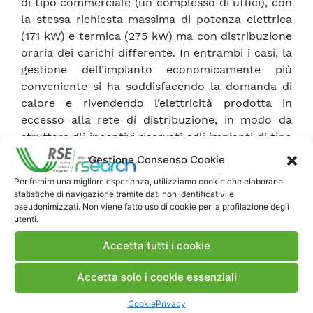
di tipo commerciale (un complesso di uffici), con
la stessa richiesta massima di potenza elettrica
(171 kW) e termica (275 kW) ma con distribuzione
oraria dei carichi differente. In entrambi i casi, la
gestione dell’impianto economicamente più
conveniente si ha soddisfacendo la domanda di
calore e rivendendo l’elettricità prodotta in
eccesso alla rete di distribuzione, in modo da
sfruttare gli incentivi riservati agli impianti di tipo
cogenerativo. Anche così comunque un modulo
Gestione Consenso Cookie
PEM con le caratteristiche tecniche del P2B
Per fornire una migliore esperienza, utilizziamo cookie che elaborano
dovrebbe raggiungere un costo vicino ai 1000
statistiche di navigazione tramite dati non identificativi e
€/kW per essere economicamente conveniente.
pseudonimizzati. Non viene fatto uso di cookie per la profilazione degli
utenti.
Accetta tutti i cookie
Scarica Rapporto
Accetta solo i cookie essenziali
Commenti
Cookie
Privacy