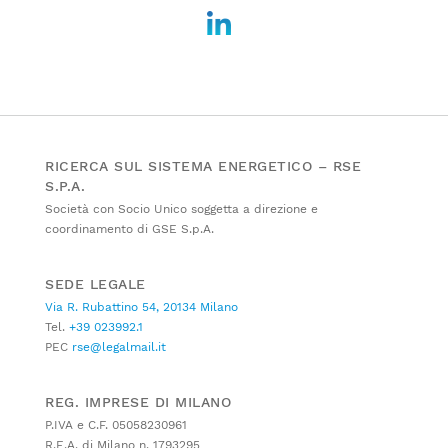
RICERCA SUL SISTEMA ENERGETICO – RSE
S.P.A.
Società con Socio Unico soggetta a direzione e
coordinamento di GSE S.p.A.
SEDE LEGALE
Via R. Rubattino 54, 20134 Milano
Tel.
+39 023992.1
PEC
rse@legalmail.it
REG. IMPRESE DI MILANO
P.IVA e C.F. 05058230961
R.E.A. di Milano n. 1793295