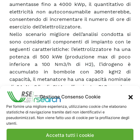
aumentasse fino a 4000 kWp, il quantitativo di
elettricità non autoconsumabile aumenterebbe,
consentendo di incrementare il numero di ore di
esercizio dell’elettrolizzatore.
Nello scenario migliore dell’analisi condotta si
sono considerati componenti di impianto con le
seguenti caratteristiche: l’elettrolizzatore ha una
potenza di 500 kWe (produzione max di poco
inferiore a 100 Nm3/h di H2), l’idrogeno è
accumulato in bombole con 360 kgH2 di
capacità, il metanatore ha una capacità nominale
di 24 Nm3/h di CH4 e l’impianto PtG produce
complessivamente 37 tonnellate di CH4 all’anno,
Gestione Consenso Cookie
a cui si sommano ulteriori 42 tonnellate prodotte
Per fornire una migliore esperienza, utilizziamo cookie che elaborano
grazie all’uso dell’ozono a supporto del
statistiche di navigazione tramite dati non identificativi e
trattamento fanghi.
pseudonimizzati. Non viene fatto uso di cookie per la profilazione degli
utenti.
Dal punto di vista della riduzione delle emissioni
di CO2 rispetto alle condizioni di partenza (2080
Accetta tutti i cookie
tCO2/anno), il sistema PtG contribuisce con un