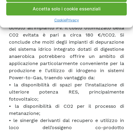
decremento dell’11% (-230 tCO2/anno) grazie alla
Accetta solo i cookie essenziali
produzione di biometano aggiuntivo. Tale 11% va
Cookie
Privacy
ad aggiungersi al 38% di riduzione di emissioni
dovuto all’impianto PV. Il costo ottimizzato della
CO2 evitata è pari a circa 180 €/tCO2. Si
conclude che molti degli impianti di depurazione
del sistema idrico integrato dotati di digestione
anaerobica potrebbero offrire un ambito di
applicazione particolarmente conveniente per la
produzione e l’utilizzo di idrogeno in sistemi
Power-to-Gas, traendo vantaggio da:
• la disponibilità di spazi per l’installazione di
ulteriore potenza RES, principalmente
fotovoltaico;
• la disponibilità di CO2 per il processo di
metanazione;
• le sinergie derivanti dal recupero e utilizzo in
loco dell’ossigeno co-prodotto