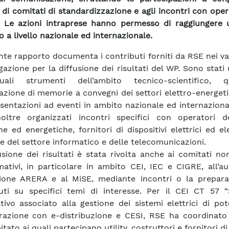
i di comitati di standardizzazione e agli incontri con oper
. Le azioni intraprese hanno permesso di raggiungere 
o a livello nazionale ed internazionale.
ente rapporto documenta i contributi forniti da RSE nei va
gazione per la diffusione dei risultati del WP. Sono stati u
uali strumenti dell’ambito tecnico-scientifico, 
azione di memorie a convegni dei settori elettro-energeti
esentazioni ad eventi in ambito nazionale ed internazion
noltre organizzati incontri specifici con operatori de
he ed energetiche, fornitori di dispositivi elettrici ed ele
ie del settore informatico e delle telecomunicazioni.
usione dei risultati è stata rivolta anche ai comitati no
ativi, in particolare in ambito CEI, IEC e CIGRE, all’au
ione ARERA e al MiSE, mediante incontri o la prepara
uti su specifici temi di interesse. Per il CEI CT 57 
tivo associato alla gestione dei sistemi elettrici di pot
razione con e-distribuzione e CESI, RSE ha coordinato l
tato ai quali partecipano utility, costruttori e fornitori di 