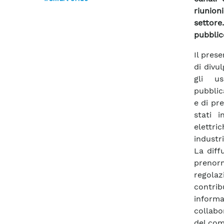
riunion
settore
pubblic
Il pres
di divul
gli us
pubblic
e di pr
stati i
elettric
industr
La diff
prenorm
regolaz
contrib
informa
collabo
del comi