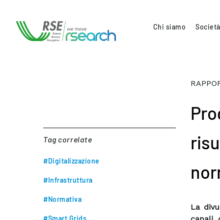
Chi siamo
Società
RAPPOR
Pro
risu
Tag correlate
#Digitalizzazione
nor
#Infrastruttura
#Normativa
La divu
#Smart Grids
canali 