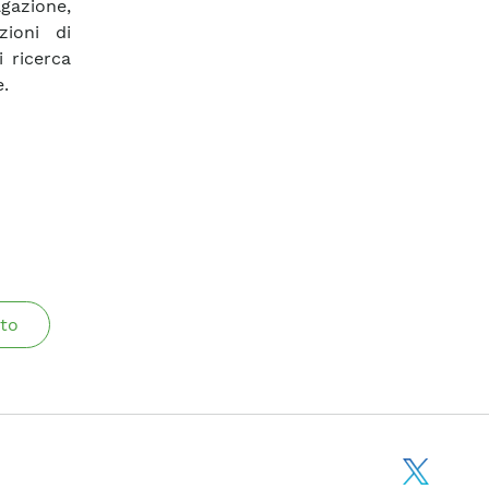
lgazione,
zioni di
i ricerca
e.
to