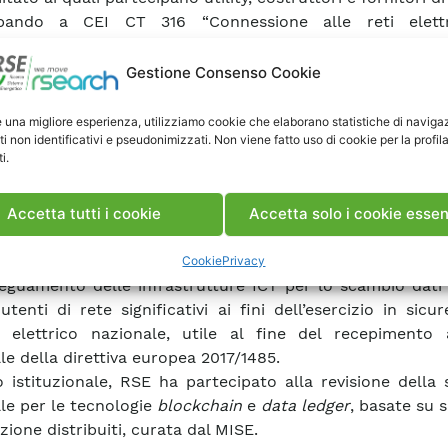
ipando a CEI CT 316 “Connessione alle reti elett
uzione Alta, Media e Bassa Tensione”, CT 13 “Misura e c
ergia elettrica” e CT 310 “Power Line Communications”
Gestione Consenso Cookie
uito alla standardizzazione dei dispositivi che si interfa
ri elettronici di seconda generazione e che abilitano una
e una migliore esperienza, utilizziamo cookie che elaborano statistiche di naviga
ti non identificativi e pseudonimizzati. Non viene fatto uso di cookie per la profil
ile ed efficiente dell’energia da parte degli utenti. Su qu
i.
in particolare contribuito alla specifica del dispositi
o delle infrastrutture di ricarica di veicoli elettrici, solle
che utilizza le funzionalità dei nuovi misuratori di en
Accetta tutti i cookie
Accetta solo i cookie essen
 generazione.
esse per il regolatore è stato anche il contributo relativo
Cookie
Privacy
deguamento delle infrastrutture ICT per lo scambio dati
tenti di rete significativi ai fini dell’esercizio in sicu
 elettrico nazionale, utile al fine del recepimento a
le della direttiva europea 2017/1485.
lo istituzionale, RSE ha partecipato alla revisione della 
le per le tecnologie
blockchain
e
data ledger
, basate su s
zione distribuiti, curata dal MISE.