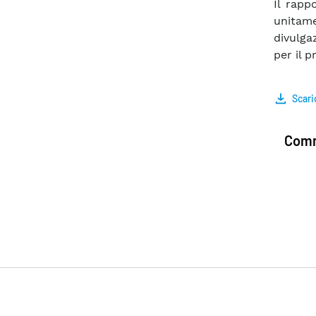
Il rapp
unitame
divulga
per il p
Scari
Comm