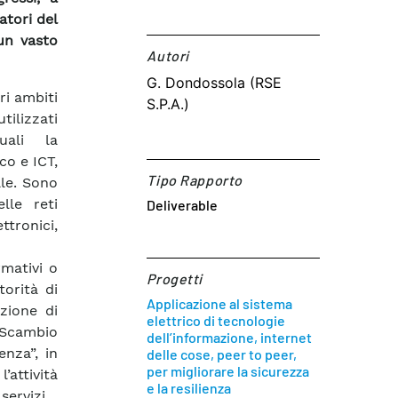
atori del
un vasto
Autori​
G. Dondossola (RSE
ri ambiti
S.P.A.)
tilizzati
quali la
co e ICT,
Tipo Rapporto
ale. Sono
lle reti
Deliverable
ttronici,
rmativi o
Progetti
torità di
Applicazione al sistema
zione di
elettrico di tecnologie
“Scambio
dell’informazione, internet
enza”, in
delle cose, peer to peer,
per migliorare la sicurezza
’attività
e la resilienza
servizi.