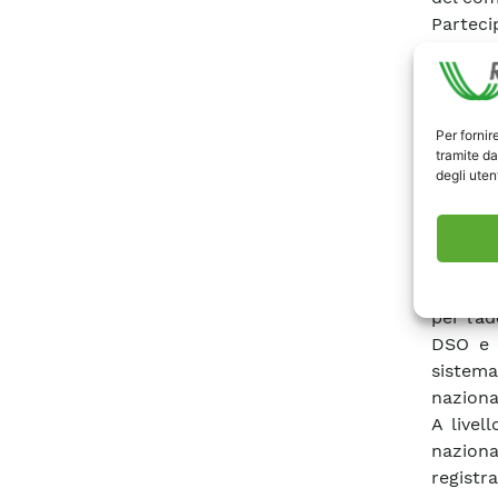
Partec
distrib
dell’en
contrib
contato
Per fornir
tramite da
flessib
degli utent
RSE ha 
controll
ARERA, 
seconda
Di inter
per l’a
DSO e u
sistema
naziona
A livel
naziona
registra