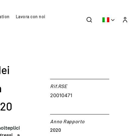
ation
Lavora con noi
dei
a
Rif.RSE​
20010471
020
Anno Rapporto
olteplici
2020
ressi, a