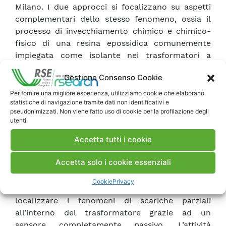
Milano. I due approcci si focalizzano su aspetti
complementari dello stesso fenomeno, ossia il
processo di invecchiamento chimico e chimico-
fisico di una resina epossidica comunemente
impiegata come isolante nei trasformatori a
secco. Infine, in un paragrafo conclusivo vengono
Gestione Consenso Cookie
sintetizzati e discussi i risultati principali emersi
dall’analisi.
Per fornire una migliore esperienza, utilizziamo cookie che elaborano
statistiche di navigazione tramite dati non identificativi e
pseudonimizzati. Non viene fatto uso di cookie per la profilazione degli
Nell’ultimo capitolo viene infine riportata
utenti.
un’analisi dettagliata dei dati derivanti da una
Accetta tutti i cookie
campagna sperimentale di invecchiamento di un
trasformatore monofase di potenza isolato in
Accetta solo i cookie essenziali
resina.
Cookie
Privacy
Le conclusioni mostrano come sia possibile
localizzare i fenomeni di scariche parziali
all’interno del trasformatore grazie ad un
sensore completamente passivo. L’attività