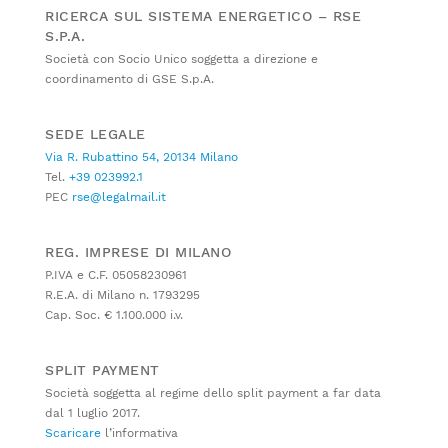
RICERCA SUL SISTEMA ENERGETICO – RSE
S.P.A.
Società con Socio Unico soggetta a direzione e
coordinamento di GSE S.p.A.
SEDE LEGALE
Via R. Rubattino 54, 20134 Milano
Tel.
+39 023992.1
PEC
rse@legalmail.it
REG. IMPRESE DI MILANO
P.IVA e C.F. 05058230961
R.E.A. di Milano n. 1793295
Cap. Soc. € 1.100.000 i.v.
SPLIT PAYMENT
Società soggetta al regime dello split payment a far data
dal 1 luglio 2017.
Scaricare
l’informativa