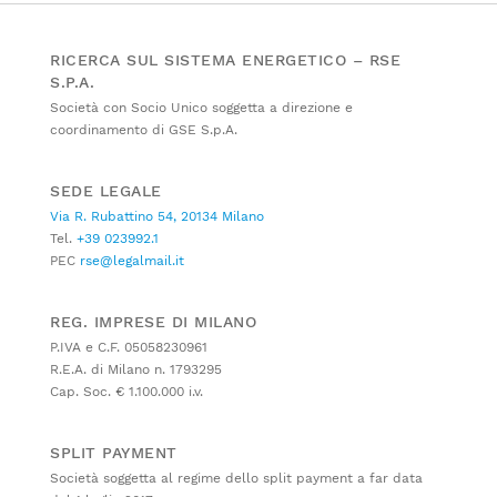
RICERCA SUL SISTEMA ENERGETICO – RSE
S.P.A.
Società con Socio Unico soggetta a direzione e
coordinamento di GSE S.p.A.
SEDE LEGALE
Via R. Rubattino 54, 20134 Milano
Tel.
+39 023992.1
PEC
rse@legalmail.it
REG. IMPRESE DI MILANO
P.IVA e C.F. 05058230961
R.E.A. di Milano n. 1793295
Cap. Soc. € 1.100.000 i.v.
SPLIT PAYMENT
Società soggetta al regime dello split payment a far data