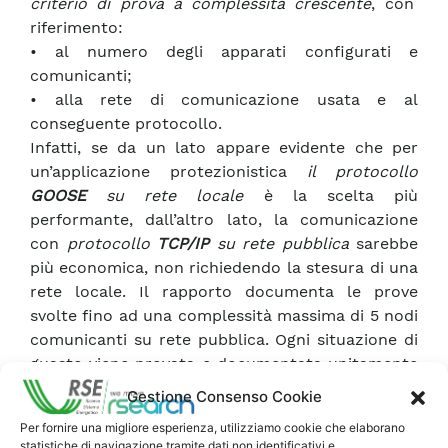
criterio di prova a complessità crescente
, con
riferimento:
• al numero degli apparati configurati e
comunicanti;
• alla rete di comunicazione usata e al
conseguente protocollo.
Infatti, se da un lato appare evidente che per
un’applicazione protezionistica
il protocollo
GOOSE
su rete locale
è la scelta più
performante, dall’altro lato, la comunicazione
con
protocollo
TCP/IP
su rete pubblica
sarebbe
più economica, non richiedendo la stesura di una
rete locale. Il rapporto documenta le prove
svolte fino ad una complessità massima di 5 nodi
comunicanti su rete pubblica. Ogni situazione di
guasto viene provata e documentata unitamente
alle procedure operativenecessarie a rendere
Gestione Consenso Cookie
funzionante la comunicazione. Il fondamentale
Per fornire una migliore esperienza, utilizziamo cookie che elaborano
requisito di Affidabilità è provato sia come
statistiche di navigazione tramite dati non identificativi e