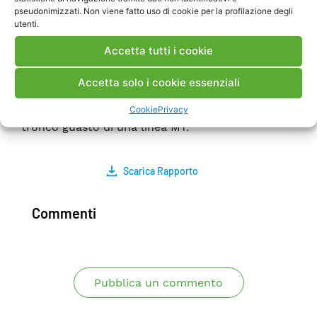
Proprietà ad intervenire (Dependability) sia come
pseudonimizzati. Non viene fatto uso di cookie per la profilazione degli
utenti.
Stabilità (Security). La sperimentazione prova
che le funzionalità di comunicazione
Accetta tutti i cookie
standardizzata di cui sono dotate le nuove
Protezioni consentono la coordinazione del loro
Accetta solo i cookie essenziali
intervento, nella fatti specie, consentono la
realizzazione di un intervento selettivo del
Cookie
Privacy
tronco guasto di una linea MT.
Scarica Rapporto
Commenti
Pubblica un commento