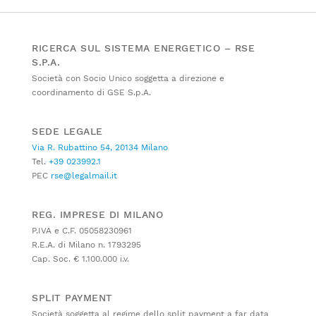
RICERCA SUL SISTEMA ENERGETICO – RSE
S.P.A.
Società con Socio Unico soggetta a direzione e
coordinamento di GSE S.p.A.
SEDE LEGALE
Via R. Rubattino 54, 20134 Milano
Tel.
+39 023992.1
PEC
rse@legalmail.it
REG. IMPRESE DI MILANO
P.IVA e C.F. 05058230961
R.E.A. di Milano n. 1793295
Cap. Soc. € 1.100.000 i.v.
SPLIT PAYMENT
Società soggetta al regime dello split payment a far data