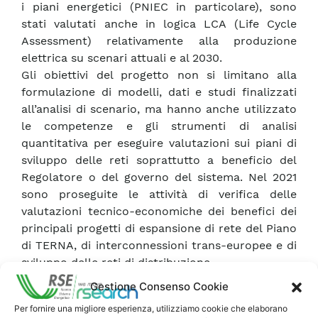
i piani energetici (PNIEC in particolare), sono
stati valutati anche in logica LCA (Life Cycle
Assessment) relativamente alla produzione
elettrica su scenari attuali e al 2030.
Gli obiettivi del progetto non si limitano alla
formulazione di modelli, dati e studi finalizzati
all’analisi di scenario, ma hanno anche utilizzato
le competenze e gli strumenti di analisi
quantitativa per eseguire valutazioni sui piani di
sviluppo delle reti soprattutto a beneficio del
Regolatore o del governo del sistema. Nel 2021
sono proseguite le attività di verifica delle
valutazioni tecnico-economiche dei benefici dei
principali progetti di espansione di rete del Piano
di TERNA, di interconnessioni trans-europee e di
sviluppo delle reti di distribuzione.
Altro tema del progetto è lo sviluppo e lo studio
Gestione Consenso Cookie
dei mercati elettrici. Una delle principali novità
Per fornire una migliore esperienza, utilizziamo cookie che elaborano
analizzate nel 2021 è l’introduzione tra del