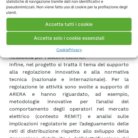
statistiche di navigazione tramite dati non identificativi e
mercato infra-giornaliero in continuo (SIDC).
pseudonimizzati. Non viene fatto uso di cookie per la profilazione degli
Sono state svolte anche analisi sulla valutazione
utenti.
della potenzialità di partecipazione ai mercati del
Accetta tutti i cookie
dispacciamento (MSD), in misura massiccia, degli
impianti di trasformazione dell’energia cosiddetti
Accetta solo i cookie essenziali
Power-to-X, dai quali ci si attende
prossimamente un rilevante apporto di
Cookie
Privacy
flessibilità per i sistemi elettrici.
Infine, nel progetto si tratta il tema del supporto
alla regolazione innovativa e alla normativa
tecnica (nazionale e internazionale). Per la
regolazione le attività sono svolte a supporto di
ARERA e hanno riguardato, ad esempio,
metodologie innovative per l’analisi del
comportamento degli operatori nel mercato
elettrico (contesto REMIT) e analisi sulle
implicazioni regolatorie per l’adeguamento delle
reti di distribuzione rispetto allo sviluppo della