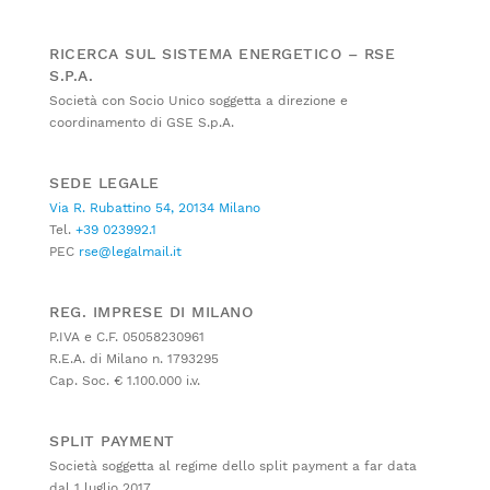
RICERCA SUL SISTEMA ENERGETICO – RSE
S.P.A.
Società con Socio Unico soggetta a direzione e
coordinamento di GSE S.p.A.
SEDE LEGALE
Via R. Rubattino 54, 20134 Milano
Tel.
+39 023992.1
PEC
rse@legalmail.it
REG. IMPRESE DI MILANO
P.IVA e C.F. 05058230961
R.E.A. di Milano n. 1793295
Cap. Soc. € 1.100.000 i.v.
SPLIT PAYMENT
Società soggetta al regime dello split payment a far data
dal 1 luglio 2017.