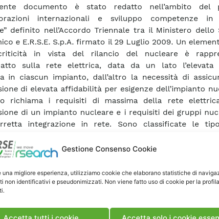
sente documento è stato redatto nell’ambito del 
borazioni internazionali e sviluppo competenze in
e” definito nell’Accordo Triennale tra il Ministero dello
co e E.R.S.E. S.p.A. firmato il 29 Luglio 2009. Un elemen
criticità in vista del rilancio del nucleare è rappr
patto sulla rete elettrica, data da un lato l’elevata
a in ciascun impianto, dall’altro la necessità di assic
ione di elevata affidabilità per esigenze dell’impianto nuc
o richiama i requisiti di massima della rete elettric
ione di un impianto nucleare e i requisiti dei gruppi nuc
retta integrazione in rete. Sono classificate le tipo
ti ed illustrati i criteri e le verifiche da eseguire, 
enti a documenti internazionali, in particolare i requi
Gestione Consenso Cookie
ean Utility Requirements for LWR Nuclear Power Pla
e, i requisiti posti dall’interazione centrale-rete posso
e una migliore esperienza, utilizziamo cookie che elaborano statistiche di naviga
ti non identificativi e pseudonimizzati. Non viene fatto uso di cookie per la profil
atti attraverso interventi di sviluppo del sistema, sol
i.
one della centrale alla rete e l’introduzione di speciali di
a. I risultati dell’analisi, e specialmente il confronto fra i
l Codice di rete di Terna – validi per gli impianti convenzi
Accetta tutti i cookie
Accetta solo i cookie essen