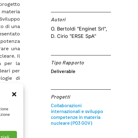
progetto
 materia
 Sviluppo
Autori​
to di una
O. Bertoldi "Enginet Srl",
esentato
D. Cirio "ERSE SpA"
 potenza
urare una
leare. Il
Tipo Rapporto
a per la
leari per
Deliverable
logie di
anche con
siti EUR
Progetti
nts). In
Collaborazioni
no essere
zione
internazionali e sviluppo
azione
uzioni di
competenze in materia
spositivi
nucleare (P03 GOV)
 requisiti
onali – e
ziali