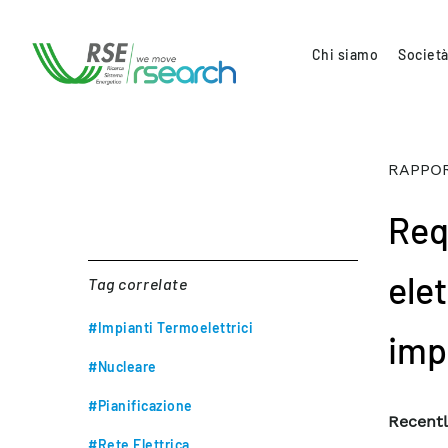
Chi siamo
Società
RAPPOR
Req
ele
Tag correlate
#Impianti Termoelettrici
imp
#Nucleare
#Pianificazione
Recentl
#Rete Elettrica