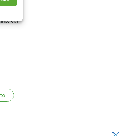
iti EUR,
potrebbe
tino, con
to