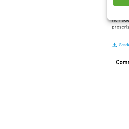
i docum
mostran
richied
prescri
Scari
Comm