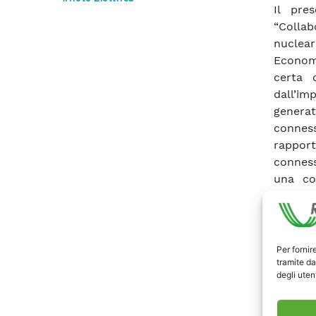
Il pre
“Colla
nuclear
Economi
certa 
dall’im
generat
conness
rapport
conness
una cor
requisi
riferim
(Europ
general
Per fornir
tramite da
soddisf
degli utent
connessi
di difes
posti da