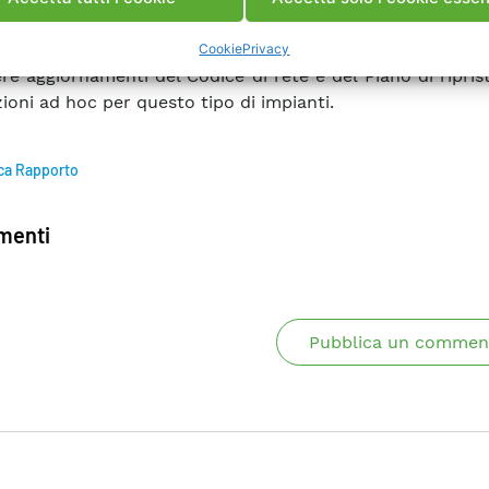
enti specifici per gli impianti nucleari come i requis
o che l’introduzione di impianti nucleari in Italia 
Cookie
Privacy
ere aggiornamenti del Codice di rete e del Piano di ripris
zioni ad hoc per questo tipo di impianti.
ca Rapporto
enti
Pubblica un commen